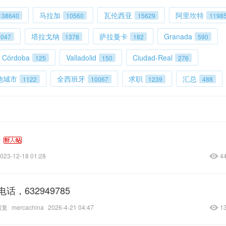
马拉加
瓦伦西亚
阿里坎特
138640
10560
15629
1198
塔拉戈纳
萨拉曼卡
Granada
3047
1378
182
590
Córdoba
Valladolid
Ciudad-Real
125
150
276
他城市
全西班牙
求职
汇总
1122
10067
1239
488
023-12-18 01:28
4
，632949785
回复
mercachina
2026-4-21 04:47
1