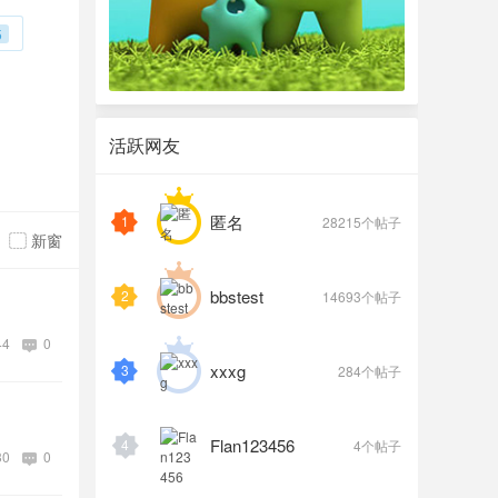
5
活跃网友
匿名
1
28215个帖子
新窗
bbstest
2
14693个帖子
44
0
xxxg
3
284个帖子
Flan123456
4
4个帖子
30
0