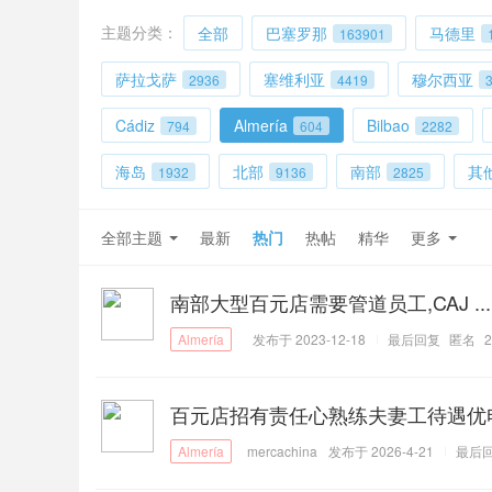
主题分类：
全部
巴塞罗那
马德里
163901
萨拉戈萨
塞维利亚
穆尔西亚
2936
4419
Cádiz
Almería
Bilbao
794
604
2282
海岛
北部
南部
其
1932
9136
2825
全部主题
最新
热门
热帖
精华
更多
南部大型百元店需要管道员工,CAJ ...
发布于 2023-12-18
最后回复
匿名
2
百元店招有责任心熟练夫妻工待遇优电话
mercachina
发布于 2026-4-21
最后