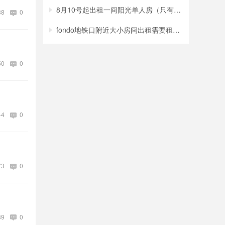
8月10号起出租一间阳光单人房（只有一张单
88
0
fondo地铁口附近大小房间出租需要租房请来
50
0
44
0
73
0
89
0