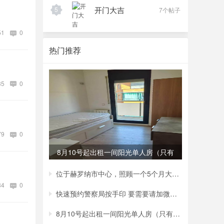
开门大吉
5
7个帖子
51
0
热门推荐
35
0
79
0
8月10号起出租一间阳光单人房（只有
一张单
位于赫罗纳市中心，照顾一个5个月大的女宝
84
0
快速预约警察局按手印 要需要请加微信号600
8月10号起出租一间阳光单人房（只有一张单