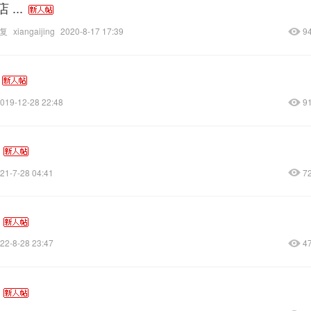
...
复
xiangaijing
2020-8-17 17:39
9
019-12-28 22:48
9
21-7-28 04:41
7
22-8-28 23:47
4