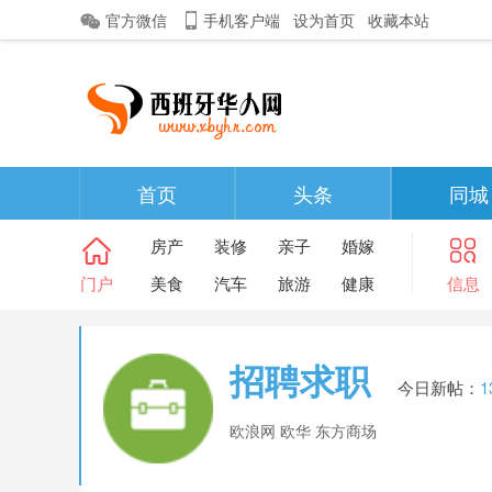
官方微信
手机客户端
设为首页
收藏本站
首页
头条
同城
房产
装修
亲子
婚嫁
门户
美食
汽车
旅游
健康
信息
招聘求职
今日新帖：
1
欧浪网 欧华 东方商场