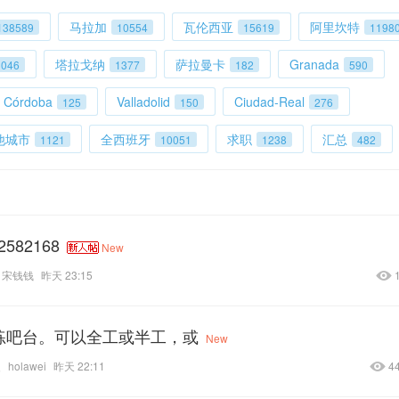
马拉加
瓦伦西亚
阿里坎特
138589
10554
15619
1198
塔拉戈纳
萨拉曼卡
Granada
3046
1377
182
590
Córdoba
Valladolid
Ciudad-Real
125
150
276
他城市
全西班牙
求职
汇总
1121
10051
1238
482
82168
New
宋钱钱
昨天 23:15
班熟练吧台。可以全工或半工，或
New
复
holawei
昨天 22:11
4