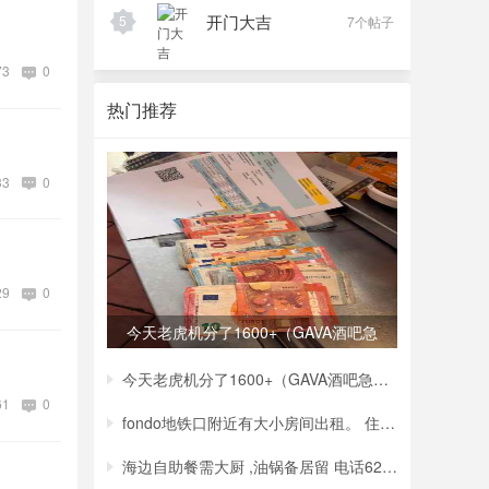
开门大吉
5
7个帖子
73
0
热门推荐
33
0
29
0
今天老虎机分了1600+（GAVA酒吧急
转）
今天老虎机分了1600+（GAVA酒吧急转）
61
0
fondo地铁口附近有大小房间出租。 住家安静
海边自助餐需大厨 ,油锅备居留 电话6212753