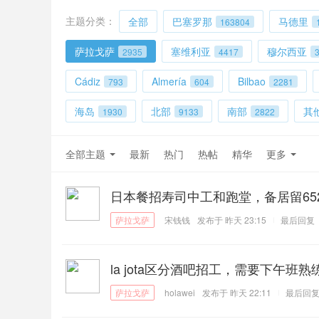
主题分类：
全部
巴塞罗那
马德里
163804
萨拉戈萨
塞维利亚
穆尔西亚
2935
4417
Cádiz
Almería
Bilbao
793
604
2281
海岛
北部
南部
其
1930
9133
2822
全部主题
最新
热门
热帖
精华
更多
日本餐招寿司中工和跑堂，备居留6525
宋钱钱
发布于
昨天 23:15
最后回复
la jota区分酒吧招工，需要下午
holawei
发布于
昨天 22:11
最后回