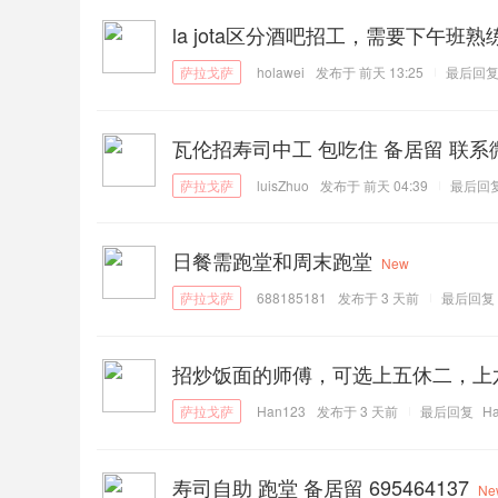
la jota区分酒吧招工，需要下午
holawei
发布于
前天 13:25
最后回
瓦伦招寿司中工 包吃住 备居留 联系微信 
luisZhuo
发布于
前天 04:39
最后回
日餐需跑堂和周末跑堂
New
688185181
发布于
3 天前
最后回复
招炒饭面的师傅，可选上五休二，上六
Han123
发布于
3 天前
最后回复
H
寿司自助 跑堂 备居留 695464137
Ne