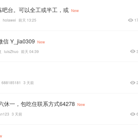
班熟练吧台。可以全工或半工，或
New
复
holawei
前天 13:25
1
Y_jia0309
New
复
luisZhuo
前天 04:39
688185181
3 天前
休一，包吃住联系方式64278
New
an123
3 天前
w