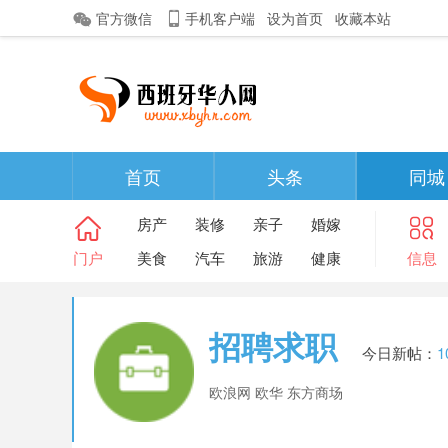
官方微信
手机客户端
设为首页
收藏本站
首页
头条
同城
房产
装修
亲子
婚嫁
门户
美食
汽车
旅游
健康
信息
招聘求职
今日新帖：
1
欧浪网 欧华 东方商场