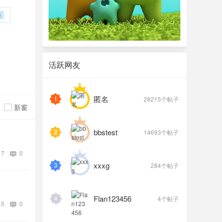
0
活跃网友
匿名
1
28215个帖子
新窗
bbstest
2
14693个帖子
17
0
xxxg
3
284个帖子
Flan123456
4
4个帖子
45
0