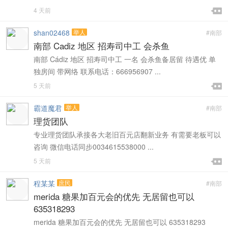

4 天前

shan02468
举人
#南部
南部 Cadiz 地区 招寿司中工 会杀鱼
南部 Cádiz 地区 招寿司中工 一名 会杀鱼备居留 待遇优 单
独房间 带网络 联系电话：666956907 ...

5 天前

霸道魔君
举人
#南部
理货团队
专业理货团队承接各大老旧百元店翻新业务 有需要老板可以
咨询 微信电话同步0034615538000 ...

5 天前

程某某
庶民
#南部
merida 糖果加百元会的优先 无居留也可以
635318293
merida 糖果加百元会的优先 无居留也可以 635318293