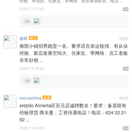
经验、环境好、住家近、带网络、有意者请联系、电话 ...

2026-7-7 17:20

1赞
春晖
举人
#南部
南部小镇招男跑堂一名、要求语言表达较强、有从业
经验、新店发展空间大、住家近、带网络、员工老板
非常好相 ...

2026-7-6 00:00

1赞
mercachina
县丞
#南部
elejido Almeria区百元店诚聘数名！要求：备居留有
经验理货 两夫妻，工资待遇电议！电话：624 32 21
92 ...

2026-7-4 03:29
