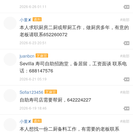

2026-6-26 01:11

小董✘
通判
#南部
本人求职厨房二厨或帮厨工作，做厨房多年，有意的
老板请联系652260072

2026-6-23 20:51

juanbcn
芝麻官
#南部
Sevilla 寿司自助招跑堂，备居留，工资面谈 联系电
话：688147576

2026-6-21 05:19

Sofia123456
芝麻官
#南部
自助寿司店需要帮厨，642224227

2026-6-19 18:46

小董✘
通判
#南部
本人想找一份二厨备料工作，有需要的老板联系