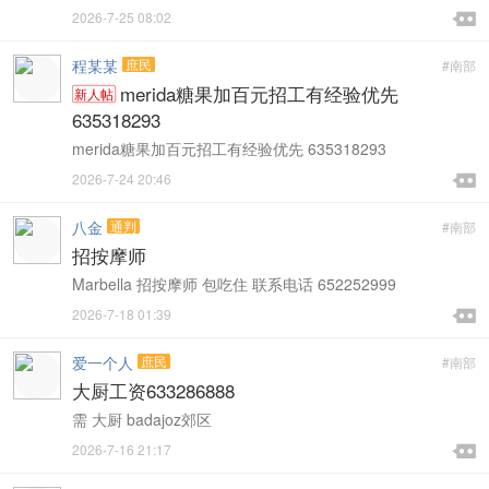

2026-7-25 08:02

程某某
庶民
#南部
merida糖果加百元招工有经验优先
新人帖
635318293
merida糖果加百元招工有经验优先 635318293

2026-7-24 20:46

八金
通判
#南部
招按摩师
Marbella 招按摩师 包吃住 联系电话 652252999

2026-7-18 01:39

爱一个人
庶民
#南部
大厨工资633286888
需 大厨 badajoz郊区

2026-7-16 21:17
