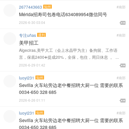
2677443663
知州
#南部
Mérida招寿司包卷电话634089954微信同号

2026-6-30 03:04

专注uñas
通判
#南部
美甲招工
Algeciras,美甲大工（会上水晶甲为主）备拘留、工作语
言，保底2400➕提成20%，全保，包住，周日休息 。 ...

2026-6-29 01:42

luoyi231
知州
#南部
Sevilla 火车站旁边老中餐招聘大厨一位 需要的联系
0034-650 328 685

2026-6-26 01:11

luoyi231
知州
#南部
Sevilla 火车站旁边老中餐招聘大厨一位 需要的联系
0034-650 328 685