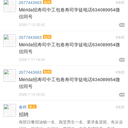
2677443663
知州
#南部
Mérida招寿司中工包卷寿司学徒电话634089954微
信同号

2026-7-12 02:42

2677443663
知州
#南部
Mérida招寿司中工包卷寿司学徒电话634089954微
信同号

2026-7-11 18:24

2677443663
知州
#南部
Mérida招寿司中工包卷寿司学徒电话634089954微
信同号

2026-7-10 20:30

春晖
举人
#南部
招聘
南部日餐招油锅一名、跑堂男生一名、要求备居留、有从业