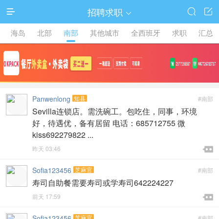
招聘求职




海岛
北部
南部
其他城市
全西班牙
求职
汇总
Panwenlong
知县
#南部
Sevilla连锁店。需洗碗工。包吃住，同事，环境
好，待遇优，备有居留 电话：685712755 微
kiss692279822 ...

昨天 03:46

Sofia123456
芝麻官
#南部
寿司自助餐需要寿司或学寿司642224227

前天 17:59

Sofia123456
芝麻官
#南部