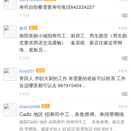
寿司自助餐需要寿司电话642224227

3 天前

春晖
举人
#南部
南部美丽小城招寿司工、厨房工、男生跑堂（男生跑
堂要求西语交流通畅）、备居留、新店住家近带网
络、老板员 ...

3 天前

luoyi231
知州
#南部
青田人 求职大厨的工作 有需要的老板可以联系 工作
合适哪里都可以去 667915404 ...

4 天前

shan02468
举人
#南部
Cadiz 地区 招寿司中工，杀鱼师傅。单间带网络
南部Cadiz 地区 自助寿司 招寿司中工 ，杀鱼师傅。独立房
间 带网络。都是年轻人 好说话 联系电话 666 956 9 ...