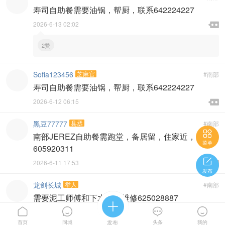
寿司自助餐需要油锅，帮厨，联系642224227

2026-6-13 02:02

2赞
Sofia123456
芝麻官
#南部
寿司自助餐需要油锅，帮厨，联系642224227

2026-6-12 06:15

黑豆77777
县丞
#南部

南部JEREZ自助餐需跑堂，备居留，住家近，
菜单
605920311


2026-6-11 17:53

发布
龙剑长城
举人
#南部
需要泥工师傅和下水管道维修625028887






2026-6-11 03:54

首页
同城
发布
头条
我的