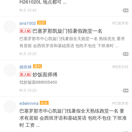
H261020L 地点都可 ...

昨天 23:42

ana1002
庶民
#巴塞罗那
巴塞罗那凯旋门招暑假跑堂一名
新人帖
巴塞罗那市中心凯旋门找暑假全天跑堂一名 熟练优先 要求
有居留 会西班牙语和基础英语 包吃不包住 下班准时 ...

昨天 23:23

姚依林
通判
#阿里坎特
炒饭面师傅
新人帖
找炒饭面688005400

昨天 23:23

edwinnma
知县
#巴塞罗那
巴塞罗那市中心凯旋门找暑假全天熟练跑堂一名 要
求有居留 会西班牙语和基础英语 包吃不包住 下班准
时 工资 ...