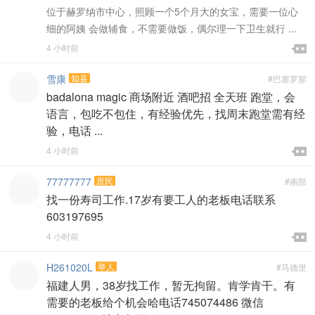
位于赫罗纳市中心，照顾一个5个月大的女宝，需要一位心
细的阿姨 会做辅食，不需要做饭，偶尔理一下卫生就行 ...

4 小时前

雪康
知县
#巴塞罗那
badalona magic 商场附近 酒吧招 全天班 跑堂，会
语言，包吃不包住，有经验优先，找周末跑堂需有经
验，电话 ...

4 小时前

77777777
庶民
#南部
找一份寿司工作.17岁有要工人的老板电话联系
603197695

4 小时前

H261020L
举人
#马德里
福建人男，38岁找工作，暂无拘留。肯学肯干。有
需要的老板给个机会哈电话745074486 微信