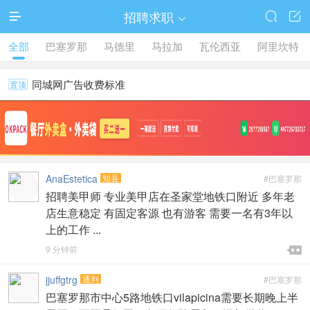
招聘求职




全部
巴塞罗那
马德里
马拉加
瓦伦西亚
阿里坎特
同城网广告收费标准
置顶
AnaEstetica
知县
#巴塞罗那
招聘美甲师 专业美甲店在圣家堂地铁口附近 多年老
店生意稳定 有固定客源 也有游客 需要一名有3年以
上的工作 ...

9 分钟前

jjuffgtrg
通判
#巴塞罗那
巴塞罗那市中心5路地铁口vilapicina需要长期晚上半