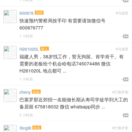


600876
庶民
#马德里
快速预约警察局按手印 有需要请加微信号
600876777

1 小时前

H261020L
举人
#马德里
福建人男，38岁找工作，暂无拘留。肯学肯干。有
需要的老板给个机会哈电话745074486 微信
H261020L 地点都可 ...

1 小时前

cheny
知县
#巴塞罗那
巴塞罗那近郊招一名能做长期从寿司学徒学到大工的
备居留 675818032 微信 whatsapp同步 ...

2 小时前

Xinglili
知县
#巴塞罗那