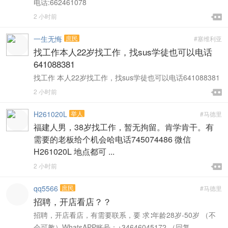
电话:662461078

2 小时前

一生无悔
庶民
#塞维利亚
找工作本人22岁找工作，找sus学徒也可以电话
641088381
找工作 本人22岁找工作，找sus学徒也可以电话641088381

2 小时前

H261020L
举人
#马德里
福建人男，38岁找工作，暂无拘留。肯学肯干。有
需要的老板给个机会哈电话745074486 微信
H261020L 地点都可 ...

2 小时前

qq5566
庶民
#马德里
招聘，开店看店？？
招聘，开店看店，有需要联系，要 求∶年龄28岁-50岁 （不
会可教）WhatsAPP账号：+34646045172 （回复 ...