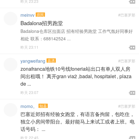

昨天 23:23

meinvv
庶民
#巴塞罗那
Badalona招男跑堂
Badalona仓库区拉面店 招有经验男跑堂 工作气氛好同事好
相处 联系：688142524 ...

昨天 23:11

yangweifang
县丞
#巴塞罗那
zonafranca地铁10号线foneria站出口有单人双人房
间出租哦！ 离开gran via2 ,badal, hospitalet , plaza
de ...

昨天 23:07

momo。
知县
#巴塞罗那
巴塞近郊招有经验女跑堂，有语言备拘留，包吃住，
独立小房间带阳台。最好能马上来试工或者上班。电
话号码： ...

昨天 22:45
