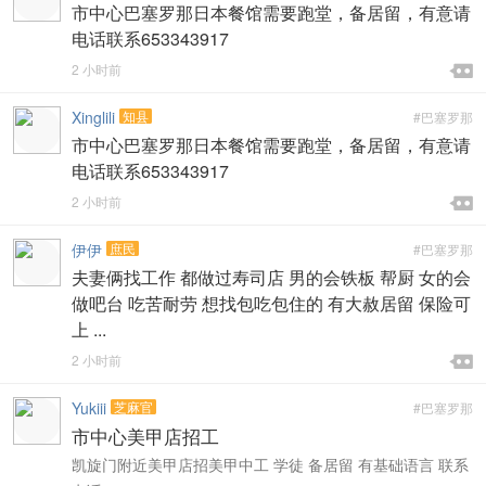
市中心巴塞罗那日本餐馆需要跑堂，备居留，有意请
电话联系653343917

2 小时前

Xinglili
知县
#巴塞罗那
市中心巴塞罗那日本餐馆需要跑堂，备居留，有意请
电话联系653343917

2 小时前

伊伊
庶民
#巴塞罗那
夫妻俩找工作 都做过寿司店 男的会铁板 帮厨 女的会
做吧台 吃苦耐劳 想找包吃包住的 有大赦居留 保险可
上 ...

2 小时前

Yukiii
芝麻官
#巴塞罗那
市中心美甲店招工
凯旋门附近美甲店招美甲中工 学徒 备居留 有基础语言 联系