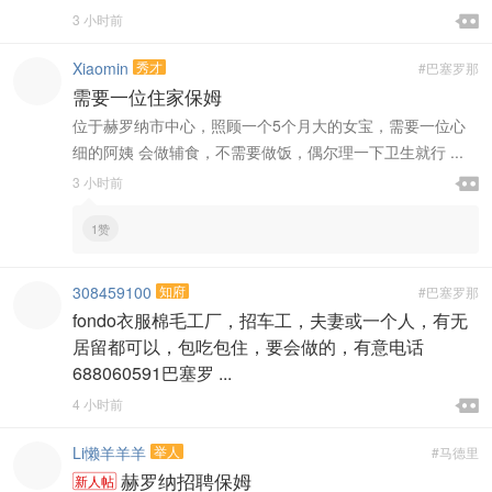

3 小时前

Xiaomin
秀才
#巴塞罗那
需要一位住家保姆
位于赫罗纳市中心，照顾一个5个月大的女宝，需要一位心
细的阿姨 会做辅食，不需要做饭，偶尔理一下卫生就行 ...

3 小时前

1赞
308459100
知府
#巴塞罗那
fondo衣服棉毛工厂，招车工，夫妻或一个人，有无
居留都可以，包吃包住，要会做的，有意电话
688060591巴塞罗 ...

4 小时前

Li懒羊羊羊
举人
#马德里
赫罗纳招聘保姆
新人帖