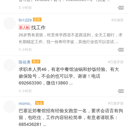

3 小时前

lin1229
庶民
#马德里
找工作
新人帖
26岁男有居留，吃苦肯学西语不是跟流利，全天工都行，求
长期稳定工作。找一份寿司学徒，其他行业也可以尝试 ...

3 小时前

陈祖勇
秀才
#巴塞罗那
求职本人男46，有老中餐馆油锅和炒饭经验。有大
赦保险号，不会的也可以学。谢谢！电话
692663390，微信13860 ...

3 小时前

momo。
知县
#巴塞罗那
巴塞近郊餐馆招有经验女跑堂一名，要求会语言有拘
留，包吃住，工作内容轻松简单，有意者请联系：
685436281 ...