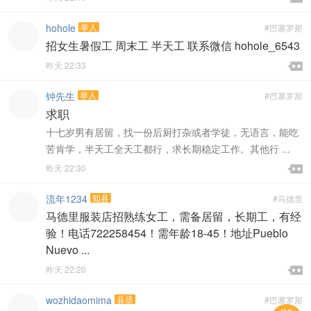
hohole
举人
#巴塞罗那
招女生暑假工 周末工 半天工 联系微信 hohole_6543

昨天 22:33

钟先生
举人
#巴塞罗那
求职
十七岁男有居留，找一份后厨打杂或者学徒，无语言，能吃
苦肯学，半天工全天工都行，求长期稳定工作。其他行 ...

昨天 22:30

流年1234
知县
#马德里
马德里服装店招熟练女工，需备居留，长期工，有经
验！电话722258454！需年龄18-45！地址Pueblo
Nuevo ...

昨天 22:20

wozhidaomima
县丞
#巴塞罗那