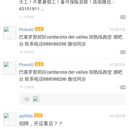
天工！不要暑假工！备可保险居留！添加微信：
43101911 ...

11 分钟前

Pinko92
知县
#巴塞罗那
巴塞罗那郊区cerdanola del valles 招熟练跑堂 酒吧
台 联系电话688088296 微信同步

16 分钟前

Pinko92
知县
#巴塞罗那
巴塞罗那郊区cerdanola del valles 招熟练跑堂 酒吧
台 联系电话688088296 微信同步

16 分钟前

1赞
qq5566
庶民
#巴塞罗那
招聘，开店看店？？