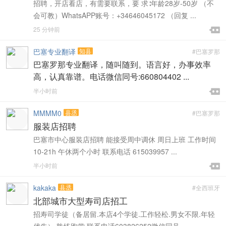
招聘，开店看店，有需要联系，要 求∶年龄28岁-50岁 （不
会可教）WhatsAPP账号：+34646045172 （回复 ...

25 分钟前

巴塞专业翻译
知县
#巴塞罗那
巴塞罗那专业翻译，随叫随到。语言好，办事效率
高，认真靠谱。电话微信同号:660804402 ...

半小时前

MMMM0
县丞
#巴塞罗那
服装店招聘
巴塞市中心服装店招聘 能接受周中调休 周日上班 工作时间
10-21h 午休两个小时 联系电话 615039957 ...

半小时前

kakaka
县丞
#全西班牙
北部城市大型寿司店招工
招寿司学徒（备居留.本店4个学徒.工作轻松.男女不限.年轻