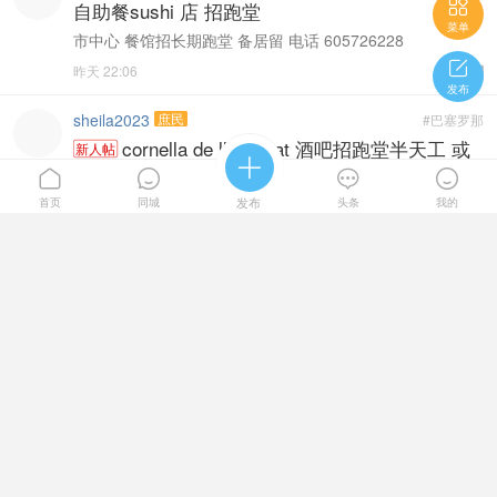

自助餐sushi 店 招跑堂
菜单
市中心 餐馆招长期跑堂 备居留 电话 605726228


昨天 22:06

发布
sheila2023
庶民
#巴塞罗那
cornella de llobregat 酒吧招跑堂半天工 或
新人帖

周末工




Cornella de Llobregat zona ALMEDA se busca un
首页
同城
发布
头条
我的
camarero/a de media jornada o fin de semana interesado
...

昨天 21:48

qjk1997
县丞
#巴塞罗那
瓦伦西亚郊区 日本餐招 大厨 铁板师傅备居留
654352240

昨天 21:15

qjk1997
县丞
#瓦伦西亚