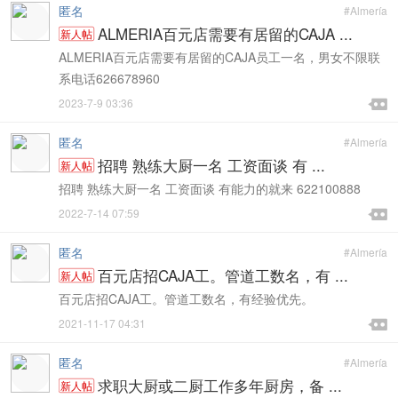
匿名
#Almería
ALMERIA百元店需要有居留的CAJA ...
新人帖
ALMERIA百元店需要有居留的CAJA员工一名，男女不限联
系电话626678960

2023-7-9 03:36

匿名
#Almería
招聘 熟练大厨一名 工资面谈 有 ...
新人帖
招聘 熟练大厨一名 工资面谈 有能力的就来 622100888

2022-7-14 07:59

匿名
#Almería
百元店招CAJA工。管道工数名，有 ...
新人帖
百元店招CAJA工。管道工数名，有经验优先。

2021-11-17 04:31

匿名
#Almería
求职大厨或二厨工作多年厨房，备 ...
新人帖