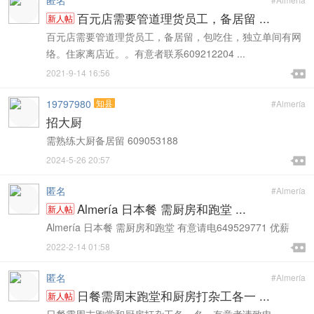
匿名
百元店需要管道理货员工，备居留 ...
新人帖
百元店需要管道理货员工，备居留，包吃住，独立单间有网
络。住家离店近。。有意者联系609212204 ...

2021-9-14 16:56

19797980
知县
#Almería
招大厨
需熟练大厨备居留 609053188

2024-5-26 20:57

匿名
#Almería
Almería 日本餐 需厨房和跑堂 ...
新人帖
Almería 日本餐 需厨房和跑堂 有意请电649529771 优薪

2022-2-14 01:58

匿名
#Almería
日餐需周末跑堂和厨房打杂工各一 ...
新人帖