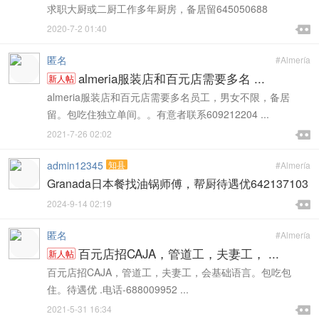
求职大厨或二厨工作多年厨房，备居留645050688

2020-7-2 01:40

匿名
#Almería
almeria服装店和百元店需要多名 ...
新人帖
almeria服装店和百元店需要多名员工，男女不限，备居
留。包吃住独立单间。。有意者联系609212204 ...

2021-7-26 02:02

admin12345
知县
#Almería
Granada日本餐找油锅师傅，帮厨待遇优642137103

2024-9-14 02:19

匿名
#Almería
百元店招CAJA，管道工，夫妻工， ...
新人帖
百元店招CAJA，管道工，夫妻工，会基础语言。包吃包
住。待遇优 .电话-688009952 ...

2021-5-31 16:34
