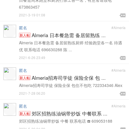
日餐需周末跑堂和厨房打杂工各一名，有意者请致电
673863457

2021-3-19 01:08

匿名
#Almería
Almeria 日本餐急需 备居留熟练 ...
新人帖
Almeria 日本餐急需 备居留熟练厨师 经验跑堂各一名 待遇
优 联系电话 696630288 陈 ...

2021-6-26 23:49

匿名
#Almería
Almeria招寿司学徒 保险全保 包 ...
新人帖
Almeria招寿司学徒 保险全保 包住不包吃 722334346 Alex

2021-7-28 06:20

匿名
#Almería
郊区招熟练油锅带炒饭 中餐联系 ...
新人帖
郊区招熟练油锅带炒饭 中餐 联系电话 ☎️ 609053188
2021-5-30 01:39