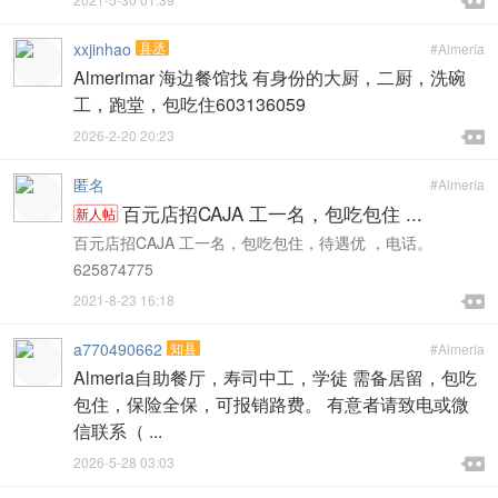


xxjinhao
县丞
#Almería
Almerimar 海边餐馆找 有身份的大厨，二厨，洗碗
工，跑堂，包吃住603136059

2026-2-20 20:23

匿名
#Almería
百元店招CAJA 工一名，包吃包住 ...
新人帖
百元店招CAJA 工一名，包吃包住，待遇优 ，电话。
625874775

2021-8-23 16:18

a770490662
知县
#Almería
Almeria自助餐厅，寿司中工，学徒 需备居留，包吃
包住，保险全保，可报销路费。 有意者请致电或微
信联系（ ...

2026-5-28 03:03
