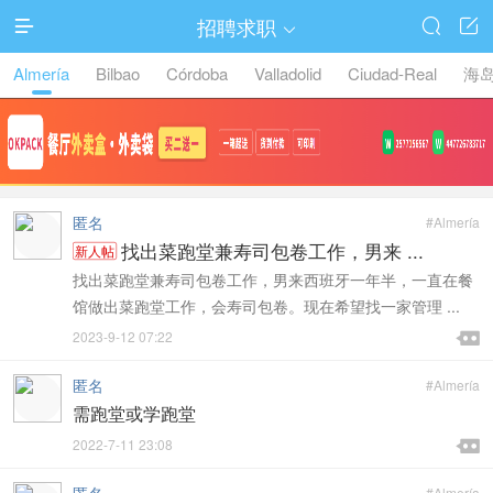
招聘求职




Almería
Bilbao
Córdoba
Valladolid
Ciudad-Real
海
匿名
#Almería
找出菜跑堂兼寿司包卷工作，男来 ...
新人帖
找出菜跑堂兼寿司包卷工作，男来西班牙一年半，一直在餐
馆做出菜跑堂工作，会寿司包卷。现在希望找一家管理 ...

2023-9-12 07:22

匿名
#Almería
需跑堂或学跑堂

2022-7-11 23:08

#Almería