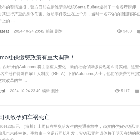
布的警情通报，警方日前在伊维萨岛城镇Santa Eulària逮捕了一名餐厅厨师
对其进行严重的身体伤害。这起事件发生在上个月，当时一名72岁的德国顾客
的 ...
stest
2024-10-24 23:42
编辑
删除
3403
nomo社保缴费政策有重大调整！
日起，西班牙的Autonomo将面临重大变化，新的社会保障缴费规定即将实施。这些
万名注册在特殊自雇工人制度（RETA）下的Autonomo人士，他们的缴费将根据
改革的主 ...
est
2024-10-24 23:40
编辑
删除
5117
司机致孕妇车祸死亡
10月23日讯 （海川）上周日在里奥哈发生的交通事故中，35岁的孕妇安德烈亚
胎儿也未能幸免。事故由一名逆行司机引发，安德烈亚的遗体将于明天在她的家
之前 ...