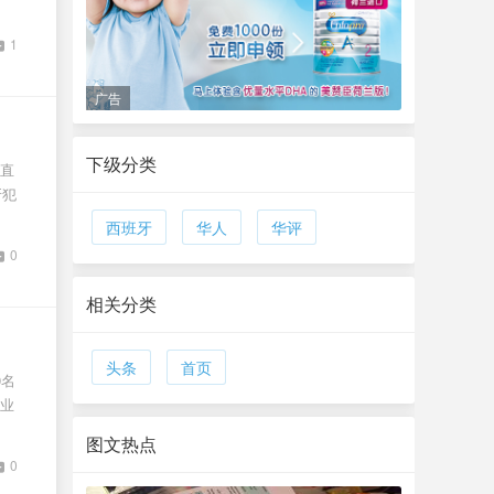
1
广告
下级分类
直
牙犯
西班牙
华人
华评
0
相关分类
头条
首页
0名
业
图文热点
0