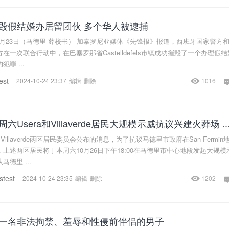
毁假结婚办居留团伙 多个华人被逮捕
0月23日（马德里 薛校书） 加泰罗尼亚媒体《先锋报》报道，西班牙国家警方
在一次联合行动中，在巴塞罗那省Castelldefels市镇成功摧毁了一个办理假结
罪 ...
est
2024-10-24 23:37
编辑
删除
1016
Usera和Villaverde居民大规模示威抗议兴建火葬场 ..
Villaverde两区居民委员会公布的消息，为了抗议马德里市政府在San Fermin
上述两区居民将于本周六10月26日下午18:00在马德里市中心地段发起大规模
德里 ...
stest
2024-10-24 23:35
编辑
删除
1202
一名非法拘禁、羞辱和性侵前伴侣的男子