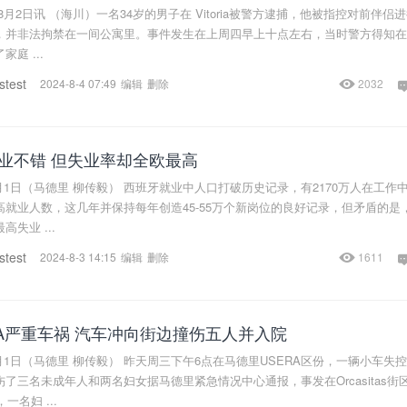
月2日讯 （海川）一名34岁的男子在 Vitoria被警方逮捕，他被指控对前伴侣
，并非法拘禁在一间公寓里。事件发生在上周四早上十点左右，当时警方得知在
庭 ...
stest
2024-8-4 07:49
编辑
删除
2032
业不错 但失业率却全欧最高
月1日（马德里 柳传毅） 西班牙就业中人口打破历史记录，有2170万人在工作
就业人数，这几年并保持每年创造45-55万个新岗位的良好记录，但矛盾的是
失业 ...
stest
2024-8-3 14:15
编辑
删除
1611
RA严重车祸 汽车冲向街边撞伤五人并入院
月1日（马德里 柳传毅） 昨天周三下午6点在马德里USERA区份，一辆小车失
了三名未成年人和两名妇女据马德里紧急情况中心通报，事发在Orcasitas街
道，一名妇 ...