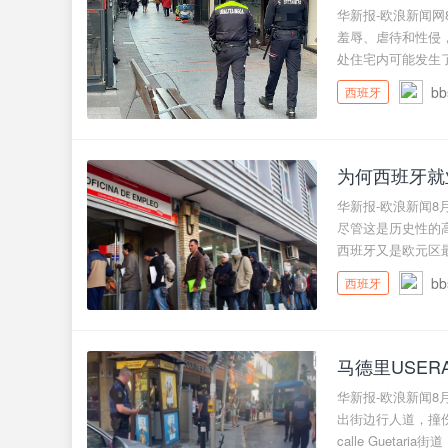
华新报-欧浪新闻网8
羞辱、虐待和性侵
处住宅内可能发生了家
bb
西班牙
为何西班牙就
华新报-欧浪新闻8
尽管这是历史性的高
西班牙又是欧元区最高
bb
西班牙
马德里USE
华新报-欧浪新闻8
出街边行人道，撞伤
calle Guetaria街