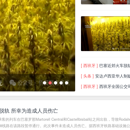
[ 西班牙 ]
巴塞近郊火车脱
[ 头条 ]
安达卢西亚华人制贩
要求
西班牙自雇人士年末
[ 西班牙 ]
西班牙全国公交司
1
2
3
4
5
脱轨 所幸为造成人员伤亡
车在巴塞罗那Martorell Central和Castellbisbal站之间出轨，导致Rodali
R-8线路在该路段暂停通行。此次事件未造成人员伤亡。据西班牙铁路基础设施