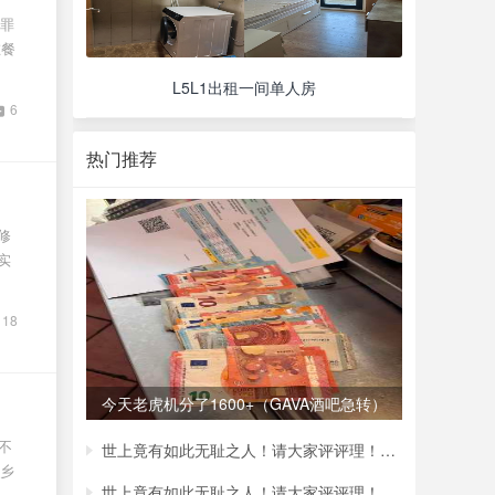
，罪
在餐
L5L1出租一间单人房
6
热门推荐
修
实
18
今天老虎机分了1600+（GAVA酒吧急转）
不
世上竟有如此无耻之人！请大家评评理！我是
乡
世上竟有如此无耻之人！请大家评评理！我是