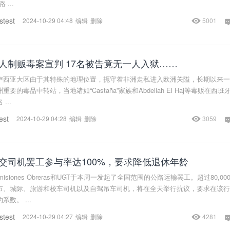
 ...
stest
2024-10-29 04:48
编辑
删除
5001
人制贩毒案宣判 17名被告竟无一人入狱……
卢西亚大区由于其特殊的地理位置，扼守着非洲走私进入欧洲关隘，长期以来一
的毒品中转站，当地诸如“Castaña”家族和Abdellah El Haj等毒贩在西班
...
est
2024-10-29 04:28
编辑
删除
3059
交司机罢工参与率达100%，要求降低退休年龄
siones Obreras和UGT于本周一发起了全国范围的公路运输罢工。超过80,00
市、城际、旅游和校车司机以及自驾吊车司机，将在全天举行抗议，要求在该行
数。 ...
stest
2024-10-29 04:27
编辑
删除
4281