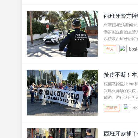
西班牙警方摧
华新报-欧浪新闻1
泰罗尼亚自治区警方
以获取西班牙居留的犯
bbst
华人
扯皮不断！本周六
根据马德里Usera和
兴建火葬场的决议，
威游。游行队伍将从马
bb
西班牙
西班牙逮捕了