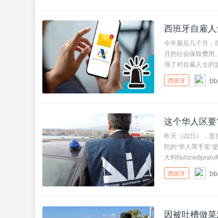
西班牙自雇人
款 ...
今年最后几个月，自
月的社会保险费用
强了对自雇人士的监管
bb
西班牙
这个华人区要“
昨天（22日），普拉
托的“华人黑手党
大利Notiziediprato
bb
西班牙
因被吐槽做菜