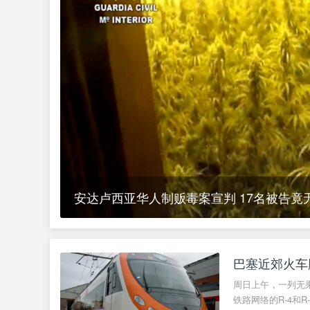
人
网
西班牙全国公交司机罢工参与率达100%，
巴塞近郊火车
周日上午，一列无乘客的列
铁路网络的R-4和