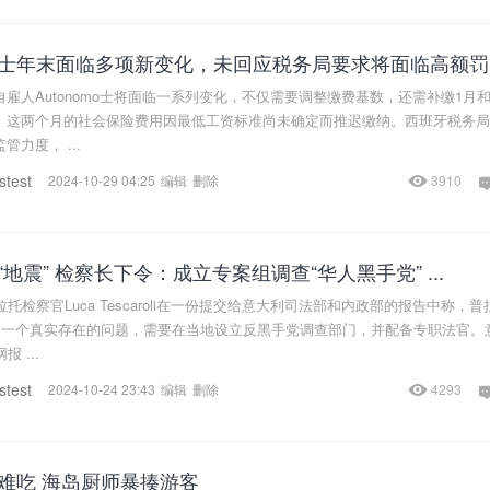
士年末面临多项新变化，未回应税务局要求将面临高额罚
雇人Autonomo士将面临一系列变化，不仅需要调整缴费基数，还需补缴1月和
。这两个月的社会保险费用因最低工资标准尚未确定而推迟缴纳。西班牙税务局
力度， ...
stest
2024-10-29 04:25
编辑
删除
3910
地震” 检察长下令：成立专案组调查“华人黑手党” ...
托检察官Luca Tescaroli在一份提交给意大利司法部和内政部的报告中称，普
”是一个真实存在的问题，需要在当地设立反黑手党调查部门，并配备专职法官。
网报 ...
stest
2024-10-24 23:43
编辑
删除
4293
难吃 海岛厨师暴揍游客