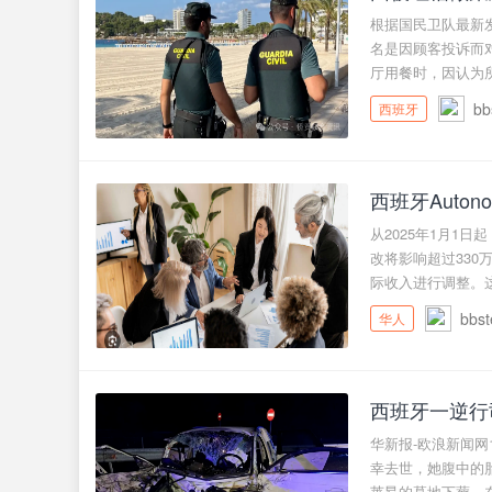
根据国民卫队最新发
名是因顾客投诉而
厅用餐时，因认为所上
bb
西班牙
西班牙Auto
从2025年1月1
改将影响超过330
际收入进行调整。这次
bbst
华人
西班牙一逆行
华新报-欧浪新闻网
幸去世，她腹中的
莱昂的墓地下葬。在此