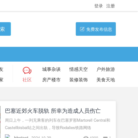
登录
注册
索
免费发布信息
友
城事杂谈
情感天空
户外旅游
家
社区
房产楼市
装修装饰
美食天地
巴塞近郊火车脱轨 所幸为造成人员伤亡
周日上午，一列无乘客的列车在巴塞罗那Martorell Central和
Castellbisbal站之间出轨，导致Rodalies铁路网络
bbstest
2024-10-29
4999
1