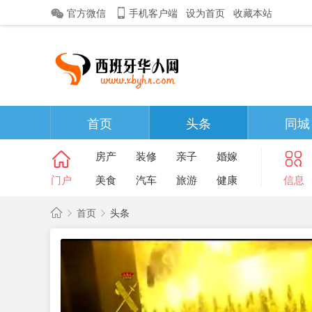
官方微信
手机客户端
设为首页
收藏本站
首页
头条
同城
房产
装修
亲子
婚嫁
门户
美食
汽车
旅游
健康
信息
首页
头条
西
班
›
›
牙
华