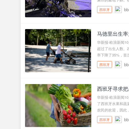
bb
西班牙
马德里出生率大
华新报-欧浪新闻1
超过了出生人数。2
率下降了35%，首次
bb
西班牙
西班牙寻求把
华新报-欧浪新闻1
了西班牙水果和蔬菜
农民的欢迎，因此，他
bb
西班牙