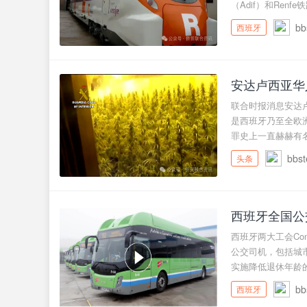
（Adif）和Renfe铁路
bb
西班牙
安达卢西亚华
联合时报消息安达
是西班牙乃至全欧洲重要
罪史上一直赫赫有名 
bbst
头条
西班牙全国公
西班牙两大工会Comi
公交司机，包括城
实施降低退休年龄的系
bb
西班牙