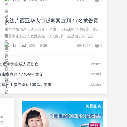
安达卢西亚华人制贩毒案宣判 17名被告竟
无
联合时报消息安达卢西亚大区由于其特殊的地理位置，扼守
着非洲走私进入欧洲关隘，长期以来一直是西班牙乃至
bbstest
2024-10-29
3057
0
轨 所幸为造成人员伤亡
bbstest
毒案宣判 17名被告竟无
bbstest
面临多项新变化，未回应
机罢工参与率达100%，要求
bbstest
es
公司