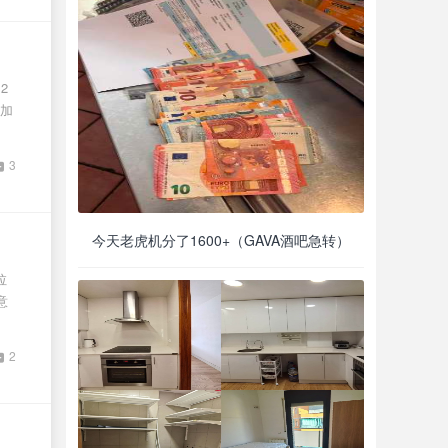
2
加
3
今天老虎机分了1600+（GAVA酒吧急转）
拉
意
2