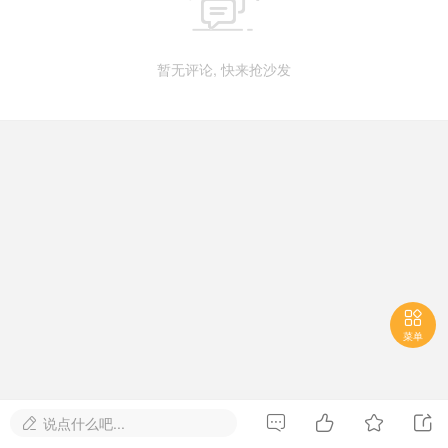

暂无评论, 快来抢沙发

菜单




说点什么吧...
