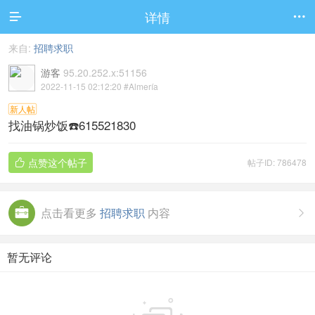
详情


来自:
招聘求职
游客
95.20.252.x:51156
2022-11-15 02:12:20
#Almería
新人帖
找油锅炒饭☎️615521830
点赞这个帖子
帖子ID: 786478

点击看更多
招聘求职
内容

暂无评论