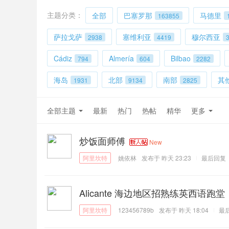
主题分类：
全部
巴塞罗那
马德里
163855
萨拉戈萨
塞维利亚
穆尔西亚
2938
4419
Cádiz
Almería
Bilbao
794
604
2282
海岛
北部
南部
其
1931
9134
2825
全部主题
最新
热门
热帖
精华
更多
炒饭面师傅
New
姚依林
发布于
昨天 23:23
最后回复
Alicante 海边地区招熟练英西语跑
123456789b
发布于
昨天 18:04
最