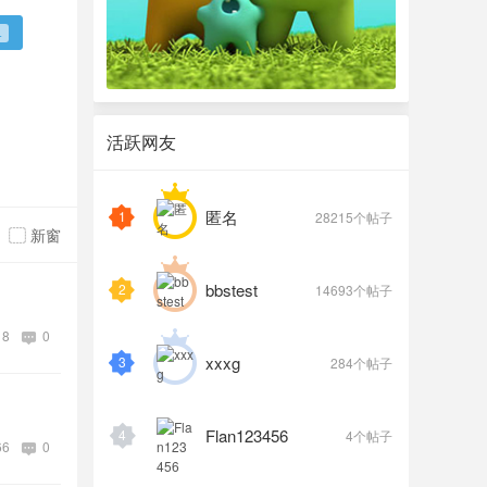
4
活跃网友
匿名
1
28215个帖子
新窗
bbstest
2
14693个帖子
8
0
xxxg
3
284个帖子
Flan123456
4
4个帖子
66
0