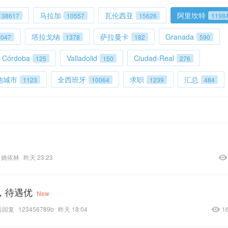
马拉加
瓦伦西亚
阿里坎特
138617
10557
15626
1198
塔拉戈纳
萨拉曼卡
Granada
3047
1378
182
590
Córdoba
Valladolid
Ciudad-Real
125
150
276
他城市
全西班牙
求职
汇总
1123
10064
1239
484
姚依林
昨天 23:23
堂，待遇优
New
后回复
123456789b
昨天 18:04
1