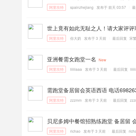
spainzhejiang
发布于
前天 03:57
最
世上竟有如此无耻之人！请大家评评
你大奶
发布于
3 天前
最后回复
宋
亚洲餐需女跑堂一名
New
liiiiiaaa
发布于
3 天前
最后回复
liii
需跑堂备居留会英语西语 电话698263
zzzmm
发布于
3 天前
最后回复
zz
贝尼多姆中餐馆招熟练跑堂 备居留 会
richao
发布于
3 天前
最后回复
rich