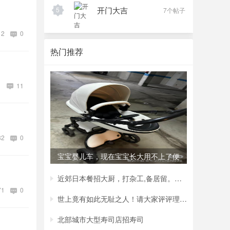
开门大吉
5
7个帖子
12
0
热门推荐
1
11
82
0
宝宝婴儿车，现在宝宝长大用不上了便
宜处理
近郊日本餐招大厨，打杂工,备居留。联系电
71
0
世上竟有如此无耻之人！请大家评评理！我是
北部城市大型寿司店招寿司