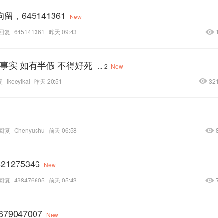
留，645141361
New
回复
645141361
昨天 09:43
事实 如有半假 不得好死
...
2
New
复
ikeeyikai
昨天 20:51
32
回复
Chenyushu
前天 06:58
275346
New
回复
498476605
前天 05:43
79047007
New