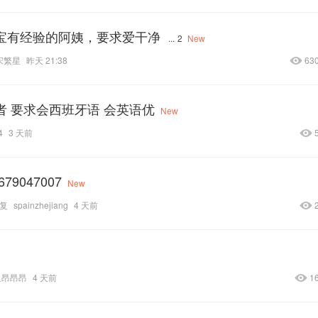
顾宝宝有经验的阿姨，要求爱干净
...
2
New
宋繁星
昨天 21:38
63
验者 要求会西班牙语 会英语优
New
4
3 天前
79047007
New
复
spainzhejiang
4 天前
里昂昂昂
4 天前
1