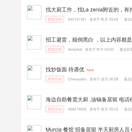
找大厨工作，找La zenia附近的，有拘
645141361
发布于
昨天 09:43
最后
招工避雷，颠倒黑白 ，以上内容都是
ikeeyikai
发布于
昨天 02:00
最后回
找炒饭面 待遇优
New
Chenyushu
发布于
前天 06:58
最后
海边自助餐需大厨 ,油锅备居留 电话621
498476605
发布于
前天 05:43
最后
Murcia 餐馆 招备居留 半天厨房人员 6