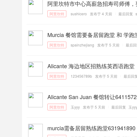
阿里坎特市中心高薪急招寿司师傅，
sushicero
发布于
4 天前
最后回复
Murcia 餐馆需要备居留跑堂 和 学跑堂
spainzhejiang
发布于
5 天前
最后回
Alicante 海边地区招熟练英西语跑
123456789b
发布于
5 天前
最后回
Alicante San Juan 餐馆转让6411572
玉yyy
发布于
5 天前
最后回复
玉yy
murcia需备居留熟练跑堂631941890