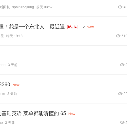
后回复
spainzhejiang
前天 03:57
4
理！我是一个东北人，最近遇
...
2
New
繁星
昨天 19:18
51
iiaaa
3 天前
360
New
zmm
3 天前
2
基础英语 菜单都能听懂的 65
New
ao
3 天前