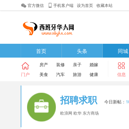
官方微信
手机客户端
设为首页
收藏本站
首页
头条
同城
房产
装修
亲子
婚嫁
门户
美食
汽车
旅游
健康
信息
招聘求职
今日新帖：
1
欧浪网 欧华 东方商场