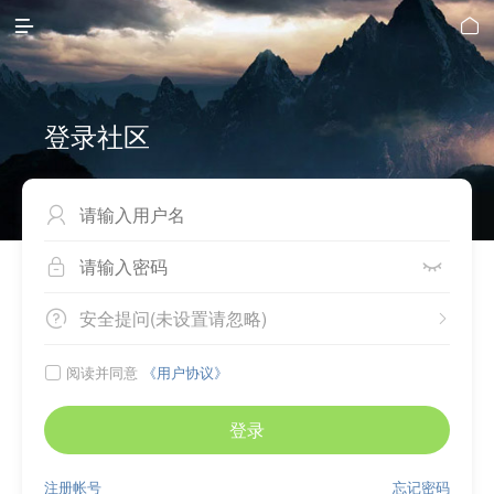


登录社区



安全提问(未设置请忽略)


阅读并同意
《用户协议》

登录
注册帐号
忘记密码