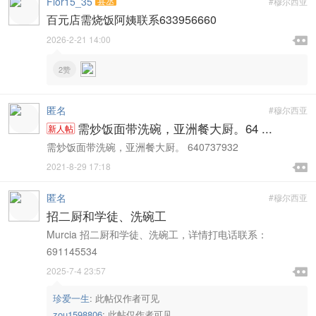
Flor15_35
县丞
#穆尔西亚
百元店需烧饭阿姨联系633956660

2026-2-21 14:00

2赞
匿名
#穆尔西亚
需炒饭面带洗碗，亚洲餐大厨。64 ...
新人帖
需炒饭面带洗碗，亚洲餐大厨。 640737932

2021-8-29 17:18

匿名
#穆尔西亚
招二厨和学徒、洗碗工
Murcia 招二厨和学徒、洗碗工，详情打电话联系：
691145534

2025-7-4 23:57

珍爱一生
:
此帖仅作者可见
zou1598806
:
此帖仅作者可见