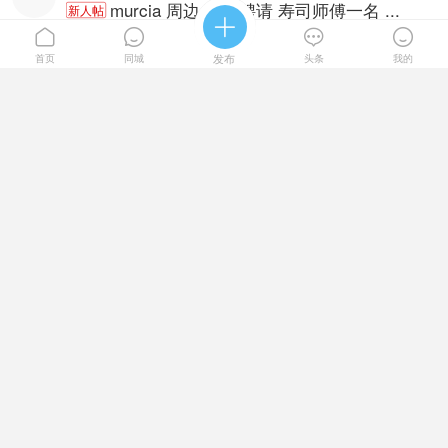
murcia 周边 高薪聘请 寿司师傅一名 ...
新人帖





murcia 周边 高薪聘请 寿司师傅一名 要求：基本功扎实，会
创新，有居留 。待遇方面：高底薪加提成 ，包住 ...
首页
同城
发布
头条
我的

2020-12-17 04:45

匿名
#穆尔西亚
寻找油锅和炒饭面带打杂635977882猪 ...
新人帖
寻找油锅和炒饭面带打杂635977882猪会疯

2020-9-20 22:02

匿名
#穆尔西亚
需洗碗带炒饭 面 备居留 6058909 ...
新人帖
需洗碗带炒饭 面 备居留 605890958

2021-1-11 00:06

匿名
#穆尔西亚
需要一名跑堂没居留也可以，我可 ...
新人帖
需要一名跑堂没居留也可以，我可以出合同办居留 联系电话