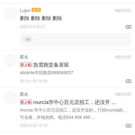
Lujen
县丞
#穆尔西亚
删除 删除 删除 删除

2023-3-8 05:57

1赞
匿名
#穆尔西亚
急需跑堂备居留
新人帖
alicante市招跑堂688069037

2019-1-30 19:02

匿名
#穆尔西亚
murcia市中心百元店招工，还没开 ...
新人帖
murcia 市中心百元店招工，还没开业的，只招murcia的，
可去接，外地勿扰。电话634 856 495 ...

2020-5-20 15:12
