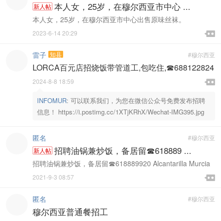
本人女，25岁，在穆尔西亚市中心 ...
新人帖
本人女，25岁，在穆尔西亚市中心出售原味丝袜。

2023-6-14 20:29

雷子
知县
#穆尔西亚
LORCA百元店招烧饭带管道工,包吃住,☎688122824

2024-8-8 18:59

INFOMUR
:
可以联系我们，为您在微信公众号免费发布招聘
信息！ https://i.postimg.cc/1XTjKRhX/Wechat-IMG395.jpg
匿名
#穆尔西亚
招聘油锅兼炒饭，备居留☎618889 ...
新人帖
招聘油锅兼炒饭，备居留☎618889920 Alcantarilla Murcia

2021-9-3 08:57

匿名
#穆尔西亚
穆尔西亚普通餐招工