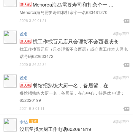
Menorca海岛需要寿司和打杂个一 ...
新人帖
Menorca海岛需要寿司和打杂个一名633481270

2026-3-20 01:21

匿名
#穆尔西亚
找工作找百元店只会理货不会西语或仓 ...
新人帖
找工作找百元店（只会理货不会西语）或仓库工作本人男电
话号码622633472

2020-8-26 22:34

匿名
#穆尔西亚
餐馆招熟练大厨一名，备居留，在 ...
新人帖
餐馆招熟练大厨一名，备居留，在市中心，待遇优 电话：
652220199

2021-9-8 01:11

余达
县丞
#穆尔西亚
没居留找大厨工作电话602081819