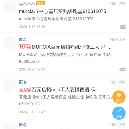
里昂昂昂
知县
#穆尔西亚
murcia市中心需居留熟练跑堂613612075
murcia市中心需居留熟练跑堂 613612075

2026-4-10 08:29

匿名
#穆尔西亚
MURCIA百元店招熟练理货工人 浙 ...
新人帖
MURCIA百元店招熟练理货工人 浙江人 备居留 电话
688085577

2021-8-24 12:33

匿名
#穆尔西亚
百元店招caja工人要懂西语 保 ...
新人帖

百元店招caja工人要懂西语 保险全保 包吃住 联系方式
菜单
651999123


2024-2-10 21:47

发布
匿名
#穆尔西亚