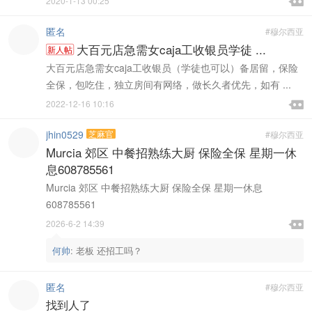

2020-1-13 00:25

匿名
#穆尔西亚
大百元店急需女caja工收银员学徒 ...
新人帖
大百元店急需女caja工收银员（学徒也可以）备居留，保险
全保，包吃住，独立房间有网络，做长久者优先，如有 ...

2022-12-16 10:16

jhin0529
芝麻官
#穆尔西亚
Murcia 郊区 中餐招熟练大厨 保险全保 星期一休
息608785561
Murcia 郊区 中餐招熟练大厨 保险全保 星期一休息
608785561

2026-6-2 14:39

何帅
:
老板 还招工吗？
匿名
#穆尔西亚
找到人了