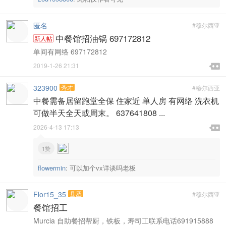
匿名
#穆尔西亚
中餐馆招油锅 697172812
新人帖
单间有网络 697172812

2019-1-26 21:31

323900
秀才
#穆尔西亚
中餐需备居留跑堂全保 住家近 单人房 有网络 洗衣机
可做半天全天或周末。 637641808 ...

2026-4-13 17:13

1赞
flowermin
:
可以加个vx详谈吗老板
Flor15_35
县丞
#穆尔西亚
餐馆招工
Murcia 自助餐招帮厨，铁板，寿司工联系电话691915888