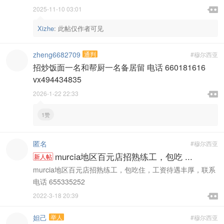

2025-11-10 03:01

Xizhe
:
此帖仅作者可见
zheng6682709
通判
#穆尔西亚
招炒饭面一名和帮厨一名备居留 电话 660181616
vx494434835

2026-1-22 22:33

1赞
匿名
#穆尔西亚
murcia地区百元店招熟练工，包吃 ...
新人帖
murcia地区百元店招熟练工，包吃住，工资待遇丰厚，联系
电话 655335252

2022-3-18 20:39

妲己
举人
#穆尔西亚