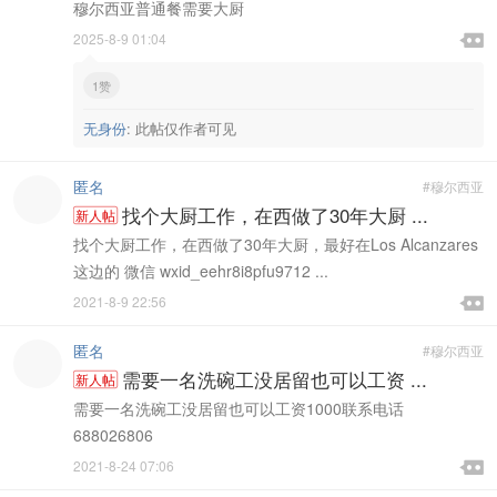
穆尔西亚普通餐需要大厨

2025-8-9 01:04

1赞
无身份
:
此帖仅作者可见
匿名
#穆尔西亚
找个大厨工作，在西做了30年大厨 ...
新人帖
找个大厨工作，在西做了30年大厨，最好在Los Alcanzares
这边的 微信 wxid_eehr8i8pfu9712 ...

2021-8-9 22:56

匿名
#穆尔西亚
需要一名洗碗工没居留也可以工资 ...
新人帖
需要一名洗碗工没居留也可以工资1000联系电话
688026806

2021-8-24 07:06
