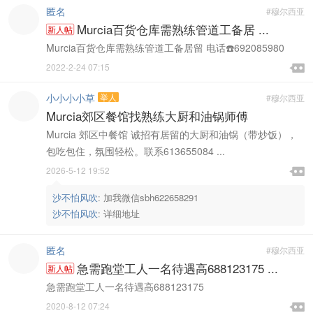
匿名
#穆尔西亚
Murcia百货仓库需熟练管道工备居 ...
新人帖
Murcia百货仓库需熟练管道工备居留 电话☎️692085980

2022-2-24 07:15

小小小小草
举人
#穆尔西亚
Murcia郊区餐馆找熟练大厨和油锅师傅
Murcia 郊区中餐馆 诚招有居留的大厨和油锅（带炒饭），
包吃包住，氛围轻松。联系613655084 ...

2026-5-12 19:52

沙不怕风吹
:
加我微信sbh622658291
沙不怕风吹
:
详细地址
匿名
#穆尔西亚
急需跑堂工人一名待遇高688123175 ...
新人帖
急需跑堂工人一名待遇高688123175

2020-8-12 07:24
