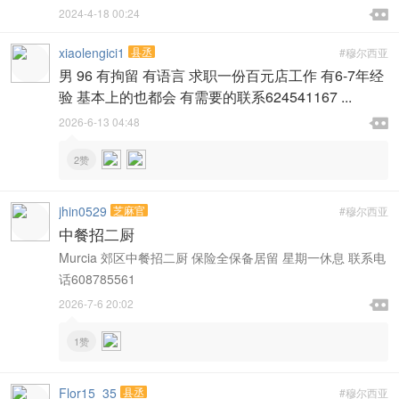

2024-4-18 00:24

xiaolengici1
县丞
#穆尔西亚
男 96 有拘留 有语言 求职一份百元店工作 有6-7年经
验 基本上的也都会 有需要的联系624541167 ...

2026-6-13 04:48

2赞
jhin0529
芝麻官
#穆尔西亚
中餐招二厨
Murcia 郊区中餐招二厨 保险全保备居留 星期一休息 联系电
话608785561

2026-7-6 20:02

1赞
Flor15_35
县丞
#穆尔西亚