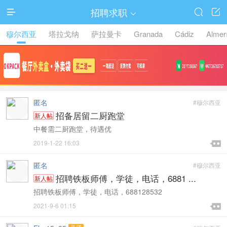
招聘求职




穆尔西亚
塔拉戈纳
萨拉曼卡
Granada
Cádiz
Almer
匿名
#穆尔西亚
招备居留二厨跑堂
新人帖
中餐需二厨跑堂，待遇优

2019-1-22 16:03

匿名
#穆尔西亚
招聘铁板师傅，学徒，电话，6881 ...
新人帖
招聘铁板师傅，学徒，电话，688128532

2021-9-6 01:15
