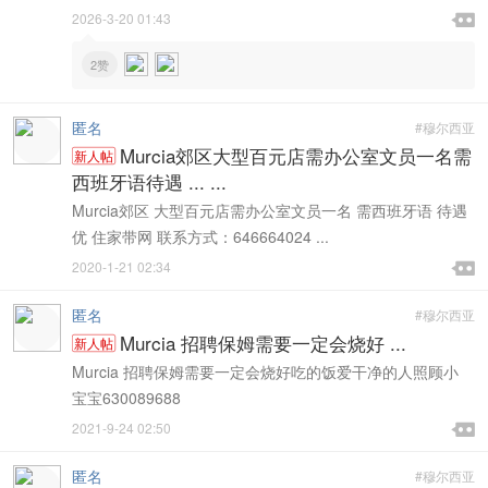

2026-3-20 01:43

2赞
匿名
#穆尔西亚
Murcia郊区大型百元店需办公室文员一名需
新人帖
西班牙语待遇 ... ...
Murcia郊区 大型百元店需办公室文员一名 需西班牙语 待遇
优 住家带网 联系方式：646664024 ...

2020-1-21 02:34

匿名
#穆尔西亚
Murcia 招聘保姆需要一定会烧好 ...
新人帖
Murcia 招聘保姆需要一定会烧好吃的饭爱干净的人照顾小
宝宝630089688

2021-9-24 02:50

匿名
#穆尔西亚