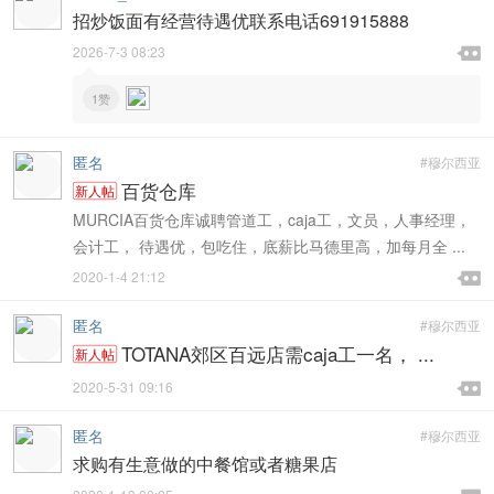
招炒饭面有经营待遇优联系电话691915888

2026-7-3 08:23

1赞
匿名
#穆尔西亚
百货仓库
新人帖
MURCIA百货仓库诚聘管道工，caja工，文员，人事经理，
会计工， 待遇优，包吃住，底薪比马德里高，加每月全 ...

2020-1-4 21:12

匿名
#穆尔西亚
TOTANA郊区百远店需caja工一名， ...
新人帖

2020-5-31 09:16

匿名
#穆尔西亚
求购有生意做的中餐馆或者糖果店