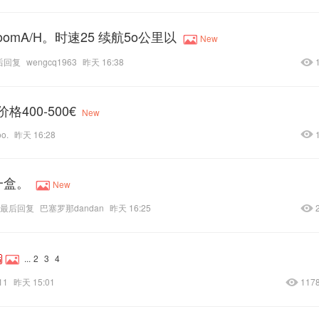
oomA/H。时速25 续航5o公里以
New
后回复
wengcq1963
昨天 16:38
格400-500€
New
oo.
昨天 16:28
一盒。
New
最后回复
巴塞罗那dandan
昨天 16:25
...
2
3
4
11
昨天 15:01
117