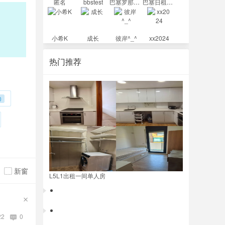
匿名
bbstest
巴塞罗那翻译
巴塞日租民宿
小希K
成长
彼岸^_^
xx2024
热门推荐
0
新窗
L5L1出租一间单人房
Murcia 餐馆 招备居留 半天厨房人员 679047
22
0