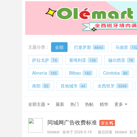
主题分类：
全部
巴塞罗那
马德里
8840
15
萨拉戈萨
塞维利亚
穆尔西亚
74
136
78
Almería
Bilbao
Córdoba
165
182
86
南部
其他城市
全西班牙
55
44
3349
全部主题
最新
热门
热帖
精华
更多
同城网广告收费标准
置顶
bbstest
发布于 2026-5-19
最后回复
bbstest
前天 