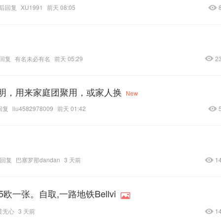
后回复
XU1991
前天 08:05
回复
有名未必有名
前天 05:29
2
明，用来家庭团聚用，或家人换
New
回复
liu4582978009
前天 01:42
回复
巴塞罗那dandan
3 天前
1
一张。自取,一路地铁Bellvi
黄无心
3 天前
1