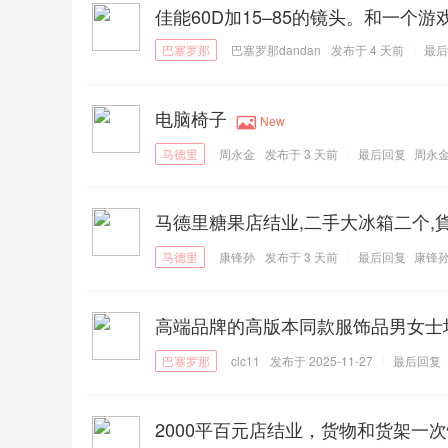
佳能60D加15–85的镜头。和一个游戏机
巴塞罗那dandan
发布于
4 天前
最后
电脑椅子
New
周永金
发布于
3 天前
最后回复
周永
马德里糖果店结业,二手大冰箱二个,
康锋孙
发布于
3 天前
最后回复
康锋
高端品牌的高版本同款服饰品男女士
clc11
发布于 2025-11-27
最后回复
2000平百元店结业，货物和货架一次性打