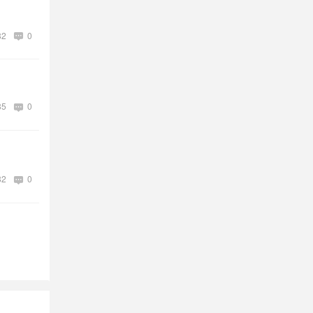
82
0
85
0
82
0