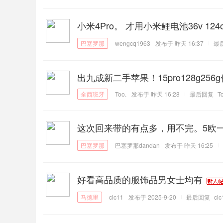
小米4Pro。 才用小米鲤电池36v 124
wengcq1963
发布于
昨天 16:37
最
出九成新二手苹果！15pro128g256g价
Too.
发布于
昨天 16:28
最后回复
T
这次回来带的有点多，用不完。5欧
巴塞罗那dandan
发布于
昨天 16:25
好看高品质的服饰品男女士均有
clc11
发布于 2025-9-20
最后回复
clc