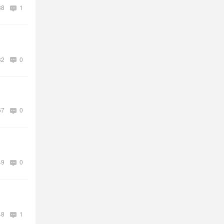
88
1
32
0
57
0
49
0
48
1