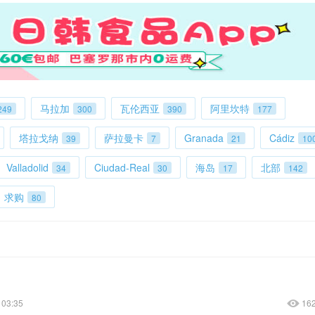
马拉加
瓦伦西亚
阿里坎特
249
300
390
177
塔拉戈纳
萨拉曼卡
Granada
Cádiz
39
7
21
10
Valladolid
Ciudad-Real
海岛
北部
34
30
17
142
求购
80
03:35
16