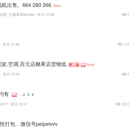
出售。664 280 266
New
回复
巴塞罗那dandan
昨天 12:58
金
昨天 01:46
11
貨架,空调,百元店糖果店货物低
New
孙
前天 16:04
均有
...
2
3
4
clc11
前天 15:07
121
包，微信号peipeivvv