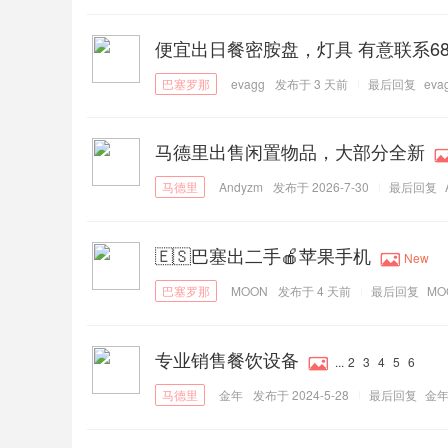
便宜出日餐密胺盘，灯具 有意联系6867
evagg
发布于
3 天前
最后回复
eva
马德里出售闲置物品，大部分全新
Andyzm
发布于 2026-7-30
最后回复
🇪🇸巴塞出二手🍎苹果手机
New
MOON
发布于
4 天前
最后回复
MO
专业销售餐饮设备
...
2
3
4
5
6
金年
发布于 2024-5-28
最后回复
金