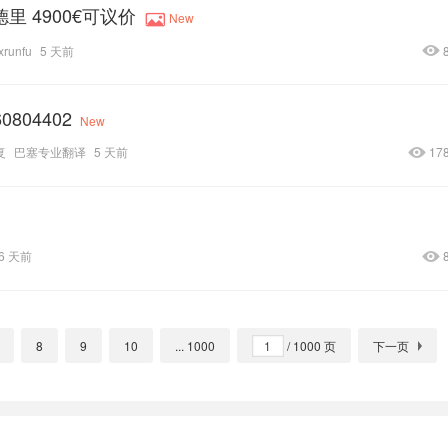
德里 4900€可议价
New
xrunfu
5 天前
04402
New
复
巴塞专业翻译
5 天前
17
6 天前
8
9
10
... 1000
/ 1000 页
下一页