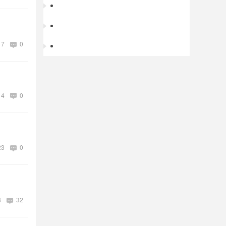
Murcia 餐馆 招备居留 半天厨房人员 679047
巴塞罗那郊区vic招女洗碗工加打杂，需要备
17
0
寿司店招工
巴塞罗那 市中心阳台房出租，采光好，安静
14
0
23
0
8
32