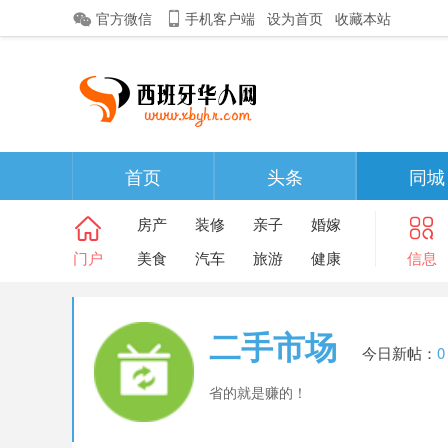
官方微信
手机客户端
设为首页
收藏本站
首页
头条
同城
房产
装修
亲子
婚嫁
门户
美食
汽车
旅游
健康
信息
二手市场
今日新帖：
0
省的就是赚的！