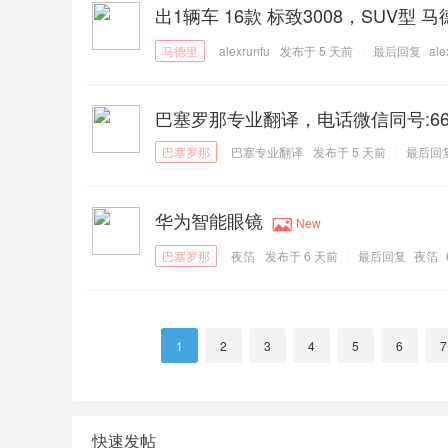
出1辆车 16款 标致3008，SUV型 马
alexrunfu
发布于
5 天前
最后回复
ale
巴塞罗那专业翻译，电话微信同号:6608
巴塞专业翻译
发布于
5 天前
最后回
华为智能眼镜
New
夜箔
发布于
6 天前
最后回复
夜箔
1
2
3
4
5
6
7
快速发帖