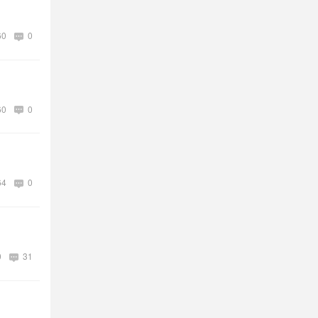
60
0
60
0
64
0
0
31