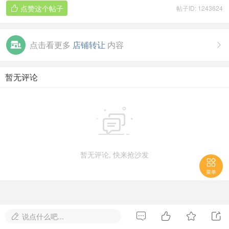
点赞这个帖子
帖子ID: 1243624

点击看更多
店铺转让
内容

暂无评论

暂无评论, 快来抢沙发

菜单




说点什么吧...
