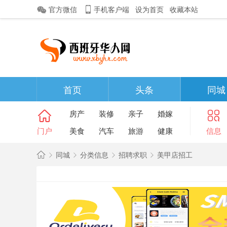
官方微信
手机客户端
设为首页
收藏本站
首页
头条
同城
房产
装修
亲子
婚嫁
门户
美食
汽车
旅游
健康
信息
同城
分类信息
招聘求职
美甲店招工
西
班
»
›
›
›
牙
华