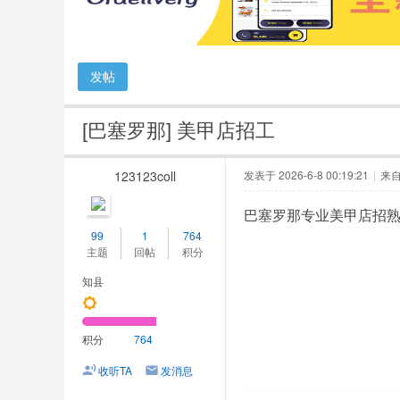
人
网
发帖
[巴塞罗那]
美甲店招工
123123coll
发表于 2026-6-8 00:19:21
|
来
巴塞罗那专业美甲店招熟
99
1
764
主题
回帖
积分
知县
积分
764
收听TA
发消息