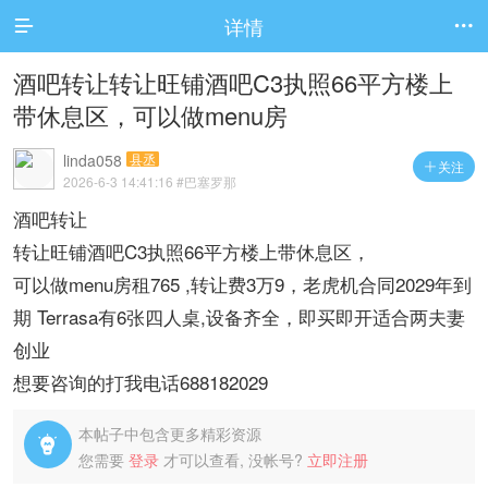
详情


酒吧转让转让旺铺酒吧C3执照66平方楼上
带休息区，可以做menu房
linda058
县丞
关注

2026-6-3 14:41:16
#巴塞罗那
酒吧转让
转让旺铺酒吧C3执照66平方楼上带休息区，
可以做menu房租765 ,转让费3万9，老虎机合同2029年到
期 Terrasa有6张四人桌,设备齐全，即买即开适合两夫妻
创业
想要咨询的打我电话688182029
本帖子中包含更多精彩资源

您需要
登录
才可以查看, 没帐号?
立即注册