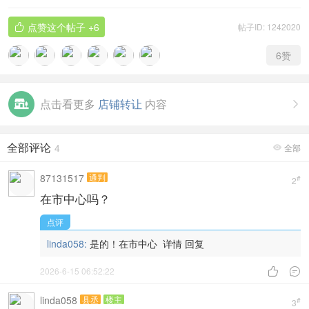
点赞这个帖子
+6
帖子ID: 1242020

6
赞
点击看更多
店铺转让
内容

全部评论
4
全部

87131517
通判
#
2
在市中心吗？
点评
linda058:
是的！在市中心
详情
回复
2026-6-15 06:52:22


linda058
县丞
楼主
#
3