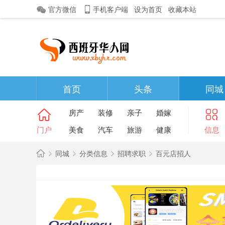
官方微信
手机客户端
设为首页
收藏本站
首页
头条
同城
房产
装修
亲子
婚嫁
门户
美食
汽车
旅游
健康
信息
同城
分类信息
招聘求职
百元店招人
西
班
»
›
›
›
牙
华