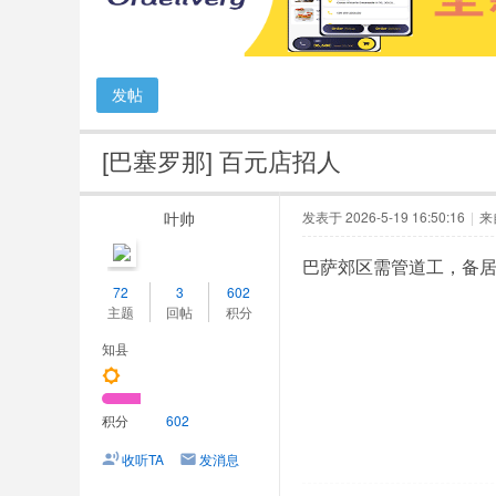
人
网
发帖
[巴塞罗那]
百元店招人
叶帅
发表于 2026-5-19 16:50:16
|
来
巴萨郊区需管道工，备居留有
72
3
602
主题
回帖
积分
知县
积分
602
收听TA
发消息