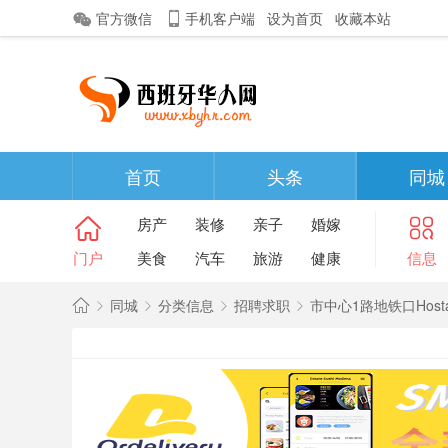
官方微信
手机客户端
设为首页
收藏本站
首页
头条
同城
房产
装修
亲子
婚嫁
门户
美食
汽车
旅游
健康
信息
同城
分类信息
招聘求职
市中心1路地铁口Hostaf
西
班
»
›
›
›
牙
华