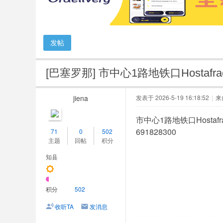
人
网
发帖
[巴塞罗那]
市中心1路地铁口Hostafra
jiena
发表于 2026-5-19 16:18:52
|
来
市中心1路地铁口Hostaf
691828300
71
0
502
主题
回帖
积分
知县
积分
502
收听TA
发消息