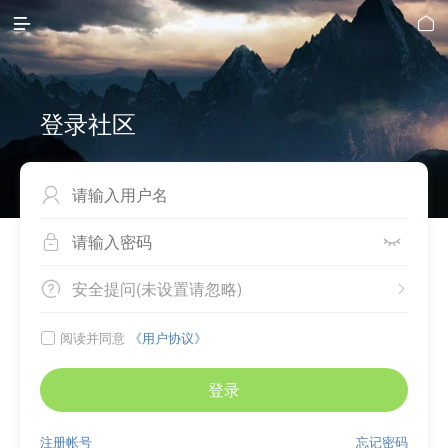


登录社区



安全提问(未设置请忽略)


阅读并同意
《用户协议》

登录
注册帐号
忘记密码