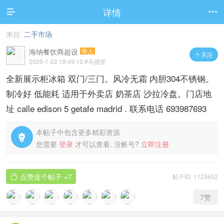
详情


来自:
二手市场
海纳餐饮商超设
举人
关注

2025-1-22 18:49:10
#马德里
全新展示柜冰箱 双门/三门。风冷无霜 内胆304不锈钢。
制冷好 低能耗 适用于外卖店 奶茶店 沙拉冷盘。门店地
址 calle edison 5 getafe madrid . 联系电话 693987693
本帖子中包含更多精彩资源

您需要
登录
才可以查看, 没帐号?
立即注册
点赞这个帖子
+7
帖子ID: 1123652

7
赞