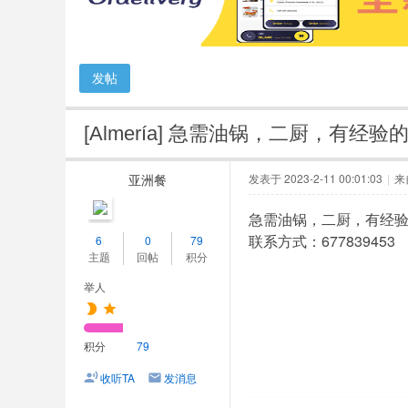
人
网
发帖
[Almería]
急需油锅，二厨，有经验的跑堂
亚洲餐
发表于 2023-2-11 00:01:03
|
来
急需油锅，二厨，有经
联系方式：677839453
6
0
79
主题
回帖
积分
举人
积分
79
收听TA
发消息