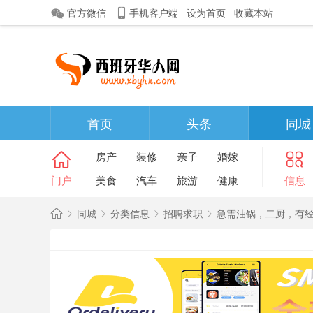
官方微信
手机客户端
设为首页
收藏本站
首页
头条
同城
房产
装修
亲子
婚嫁
门户
美食
汽车
旅游
健康
信息
同城
分类信息
招聘求职
急需油锅，二厨，有经验
西
班
»
›
›
›
牙
华