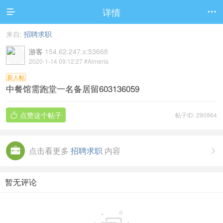
详情


来自:
招聘求职
游客
154.62.247.x:53668
2020-1-14 09:12:27
#Almería
新人帖
中餐馆需跑堂一名备居留603136059
点赞这个帖子
帖子ID: 290964

点击看更多
招聘求职
内容

暂无评论