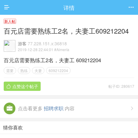
详情


新人帖
百元店需要熟练工2名，夫妻工609212204
游客
77.228.151.x:36818
2019-12-28 22:44:01
#Almería
百元店需要熟练工2名，夫妻工 609212204
需要
熟练
夫妻
609212204
点赞这个帖子
帖子ID: 280617

点击看更多
招聘求职
内容

猜你喜欢