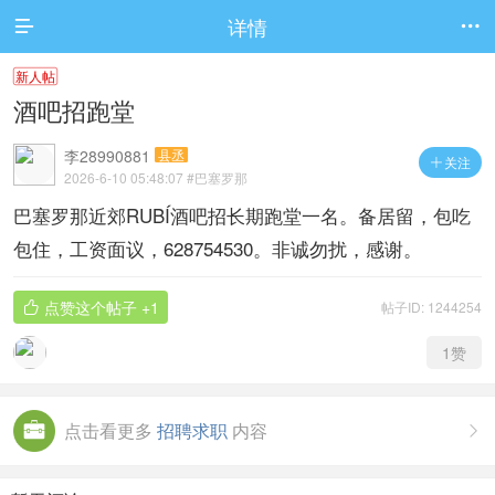
详情


新人帖
酒吧招跑堂
李28990881
县丞
关注

2026-6-10 05:48:07
#巴塞罗那
巴塞罗那近郊RUBÍ酒吧招长期跑堂一名。备居留，包吃
包住，工资面议，628754530。非诚勿扰，感谢。
点赞这个帖子
+1
帖子ID: 1244254

1
赞
点击看更多
招聘求职
内容
