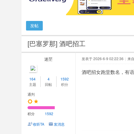
人
网
发帖
[巴塞罗那]
酒吧招工
迷茫
发表于 2026-6-9 02:22:36
|
来
酒吧招女跑堂数名，有语言
164
4
1592
主题
回帖
积分
通判
积分
1592
收听TA
发消息