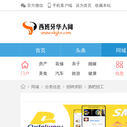
官方微信
手机客户端
设为首页
收藏本站
首页
头条
同城
房产
装修
亲子
婚嫁
门户
美食
汽车
旅游
健康
信息
同城
分类信息
招聘求职
酒吧招工
西
班
»
›
›
›
牙
华