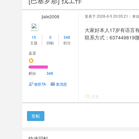
[巴塞罗那]
找工作
人
网
jiale2008
发表于 2026-6-5 20:05:21
|
来
大家好本人17岁有语言
联系方式：637449819
15
0
348
主题
回帖
积分
县丞
积分
348
收听TA
发消息
回复
发帖
快速回帖