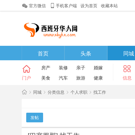
官方微信
手机客户端
设为首页
收藏本站
首页
头条
同城
房产
装修
亲子
婚嫁
门户
美食
汽车
旅游
健康
信息
同城
分类信息
个人求职
找工作
西
班
发帖
»
›
›
›
牙
华