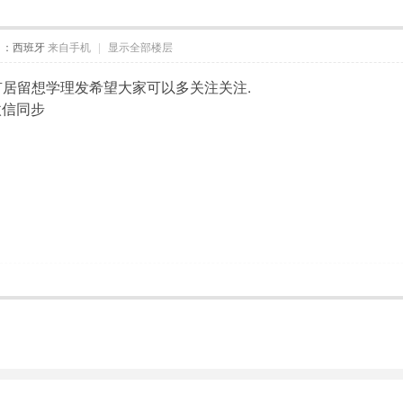
自：西班牙
来自手机
|
显示全部楼层
有居留想学理发希望大家可以多关注关注.
微信同步