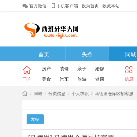
官方微信
手机客户端
设为首页
收藏本站
首页
头条
同城
房产
装修
亲子
婚嫁
门户
美食
汽车
旅游
健康
信息
同城
分类信息
个人求职
马德里仓库区招客服
西
班
发帖
»
›
›
›
牙
华