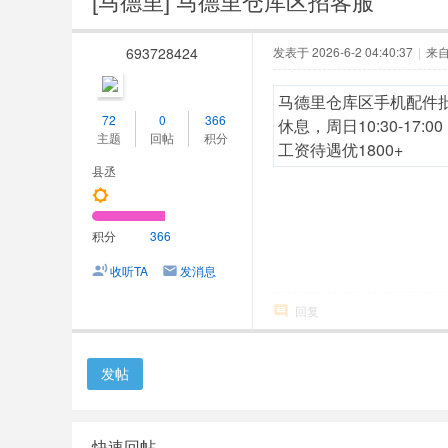
[马德里]
马德里仓库区招客服
人
网
693728424
发表于 2026-6-2 04:40:37
|
来
马德里仓库区手机配件批
72
0
366
休息，周日10:30-17:
主题
回帖
积分
工资待遇优1800+
县丞
积分
366
收听TA
发消息
回复
发帖
快速回帖