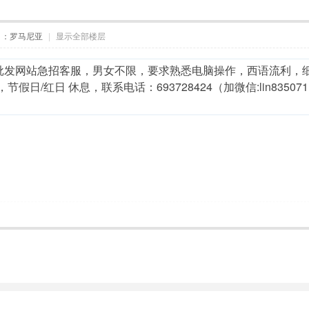
自：罗马尼亚
|
显示全部楼层
发网站急招客服，男女不限，要求熟悉电脑操作，西语流利，细心，上
00，节假日/红日 休息，联系电话：693728424（加微信:lin8350