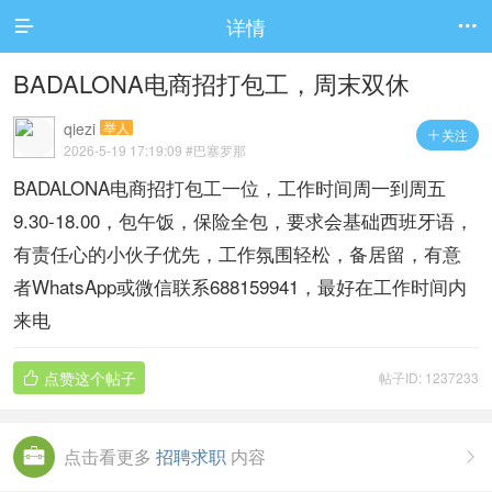
详情


BADALONA电商招打包工，周末双休
qiezi
举人
关注

2026-5-19 17:19:09
#巴塞罗那
BADALONA电商招打包工一位，工作时间周一到周五
9.30-18.00，包午饭，保险全包，要求会基础西班牙语，
有责任心的小伙子优先，工作氛围轻松，备居留，有意
者WhatsApp或微信联系688159941，最好在工作时间内
来电
点赞这个帖子
帖子ID: 1237233

点击看更多
招聘求职
内容
