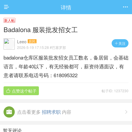
详情


新人帖
Badalona 服装批发招女工
Leeo
庶民
关注

2026-5-19 17:15:28
#巴塞罗那
badalona仓库区服装批发招女员工数名，备居留，会基础
语言，年龄40以下，有无经验都可，薪资待遇面议，有
意者请联系电话号码：618095322
点赞这个帖子
帖子ID: 1237230

点击看更多
招聘求职
内容

暂无评论