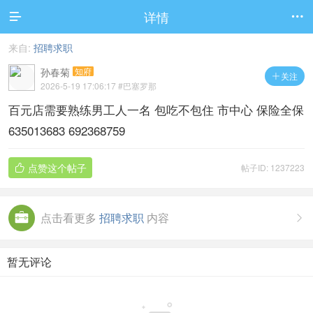
详情


来自:
招聘求职
孙春菊
知府
关注

2026-5-19 17:06:17
#巴塞罗那
百元店需要熟练男工人一名 包吃不包住 市中心 保险全保
635013683 692368759
点赞这个帖子
帖子ID: 1237223

点击看更多
招聘求职
内容

暂无评论