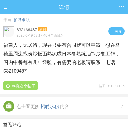
详情


来自:
招聘求职
632169487
通判
关注

2026-5-19 07:17:48
#全西班牙
福建人，无居留，现在只要有合同就可以申请，想在马
德里周边找份炒饭面熟练或日本餐熟练油锅炒餐工作，
国内中餐都有几年经验，有需要的老板请联系，电话
632169487
点赞这个帖子
帖子ID: 1237126

点击看更多
招聘求职
内容

暂无评论