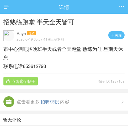
详情


招熟练跑堂 半天全天皆可
Rayn
县丞
关注

2026-5-19 05:57:41
#巴塞罗那
市中心酒吧招晚班半天或者全天跑堂 熟练为佳 星期天休
息
联系电话653612793
点赞这个帖子
帖子ID: 1237109

点击看更多
招聘求职
内容

暂无评论