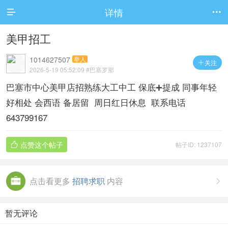
详情


美甲招工
1014627507
举人
关注

2026-5-19 05:52:09
#巴塞罗那
巴塞市中心美甲店招熟练大工中工 保底➕提成 同事年轻
好相处 会西语 备居留 周日红日休息 联系电话
643799167
点赞这个帖子
帖子ID: 1237107

点击看更多
招聘求职
内容

暂无评论