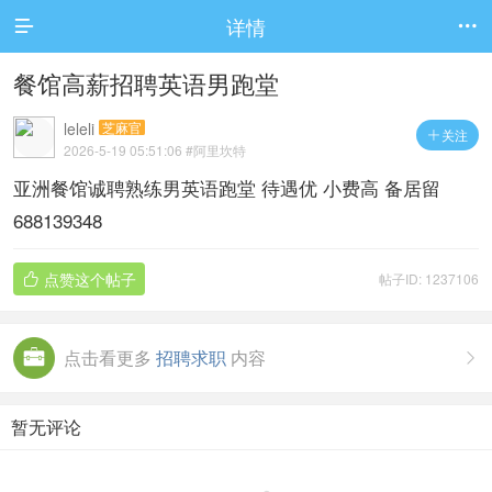
详情


餐馆高薪招聘英语男跑堂
leleli
芝麻官
关注

2026-5-19 05:51:06
#阿里坎特
亚洲餐馆诚聘熟练男英语跑堂 待遇优 小费高 备居留
688139348
点赞这个帖子
帖子ID: 1237106

点击看更多
招聘求职
内容

暂无评论