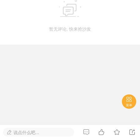

暂无评论, 快来抢沙发

菜单




说点什么吧...
