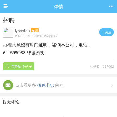
详情


招聘
lyonallen
知州
关注

2026-5-19 03:02:46
#全西班牙
办理大赦沒有时间证明，咨询本公司，电话，
611599O83 非诚勿扰
点赞这个帖子
帖子ID: 1237062

点击看更多
招聘求职
内容

暂无评论