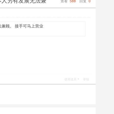
本人另有发展无法兼
查看
588
回复
0
兼顾。 接手可马上营业
使用道具
举报