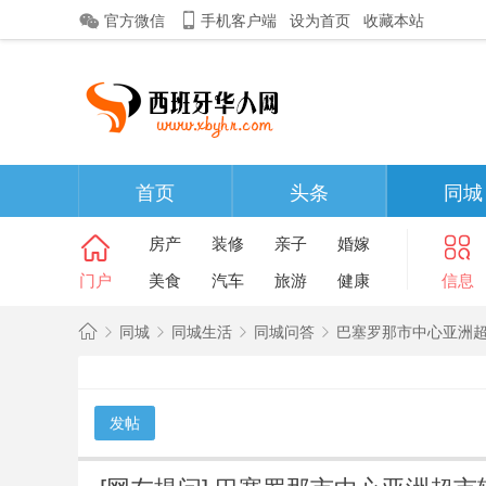
官方微信
手机客户端
设为首页
收藏本站
首页
头条
同城
房产
装修
亲子
婚嫁
门户
美食
汽车
旅游
健康
信息
同城
同城生活
同城问答
巴塞罗那市中心亚洲超
西
班
发帖
»
›
›
›
牙
华