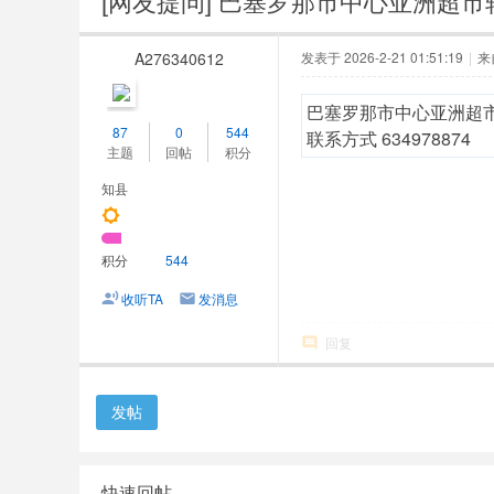
[网友提问]
巴塞罗那市中心亚洲超市
人
网
A276340612
发表于 2026-2-21 01:51:19
|
来
巴塞罗那市中心亚洲超
87
0
544
联系方式 634978874
主题
回帖
积分
知县
积分
544
收听TA
发消息
回复
发帖
快速回帖