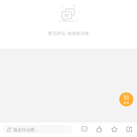

暂无评论, 快来抢沙发

菜单




说点什么吧...
