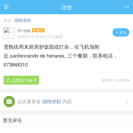
详情


来自:
招聘求职
平1986
芝麻官
关注

2026-2-12 23:02:57
#马德里
需熟练周末厨房炒饭面或打杂，在飞机场附
近,sanfennando de henares, 三个餐期，联系电话，
673848310
点赞这个帖子
帖子ID: 1202604

点击看更多
招聘求职
内容

暂无评论