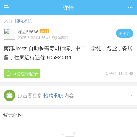
详情


来自:
招聘求职
冻豆66666
通判
关注

2025-6-22 04:56:46
#穆尔西亚
南部Jerez 自助餐需寿司师傅、中工、学徒，跑堂，备居
留，住家近待遇优.605920311 ...
点赞这个帖子
帖子ID: 1153148

点击看更多
招聘求职
内容

暂无评论