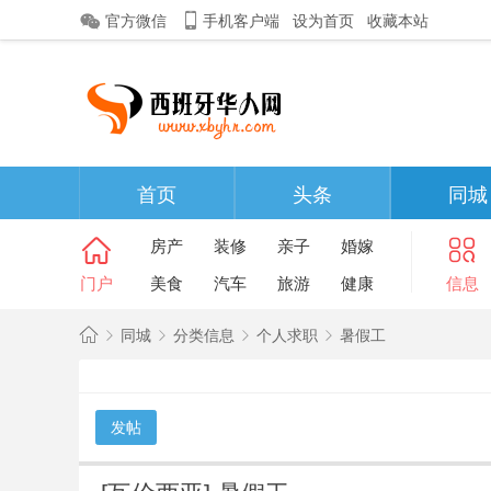
官方微信
手机客户端
设为首页
收藏本站
首页
头条
同城
房产
装修
亲子
婚嫁
门户
美食
汽车
旅游
健康
信息
同城
分类信息
个人求职
暑假工
西
班
发帖
»
›
›
›
牙
华