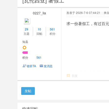
[瓦伦西亚]
暑假工
人
网
0227_lia
发表于 2026-7-6 07:44:21
|
来
求一份暑假工，有过百元店
29
10
561
主题
回帖
积分
知县
积分
561
收听TA
发消息
回复
发帖
快速回帖