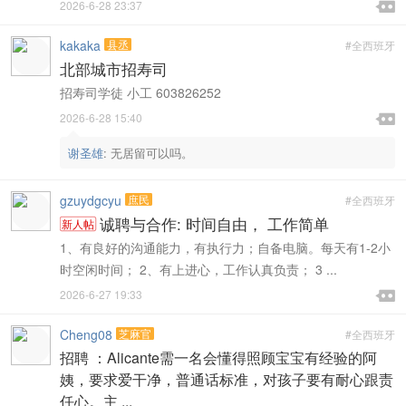

2026-6-28 23:37

kakaka
县丞
#全西班牙
北部城市招寿司
招寿司学徒 小工 603826252

2026-6-28 15:40

谢圣雄
:
无居留可以吗。
gzuydgcyu
庶民
#全西班牙
诚聘与合作: 时间自由， 工作简单
新人帖
1、有良好的沟通能力，有执行力；自备电脑。每天有1-2小
时空闲时间； 2、有上进心，工作认真负责； 3 ...

2026-6-27 19:33

Cheng08
芝麻官
#全西班牙
招聘 ：Alicante需一名会懂得照顾宝宝有经验的阿
姨，要求爱干净，普通话标准，对孩子要有耐心跟责
任心。主 ...