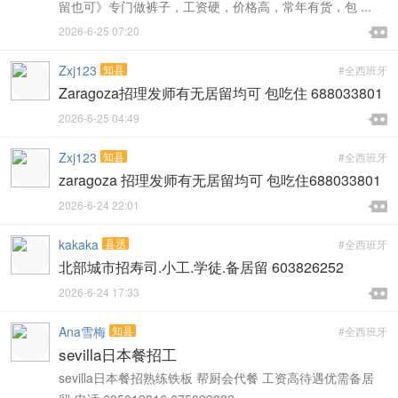
留也可》专门做裤子，工资硬，价格高，常年有货，包 ...

2026-6-25 07:20

Zxj123
知县
#全西班牙
Zaragoza招理发师有无居留均可 包吃住 688033801

2026-6-25 04:49

Zxj123
知县
#全西班牙
zaragoza 招理发师有无居留均可 包吃住688033801

2026-6-24 22:01

kakaka
县丞
#全西班牙
北部城市招寿司.小工.学徒.备居留 603826252

2026-6-24 17:33

Ana雪梅
知县
#全西班牙
sevilla日本餐招工
sevilla日本餐招熟练铁板 帮厨会代餐 工资高待遇优需备居