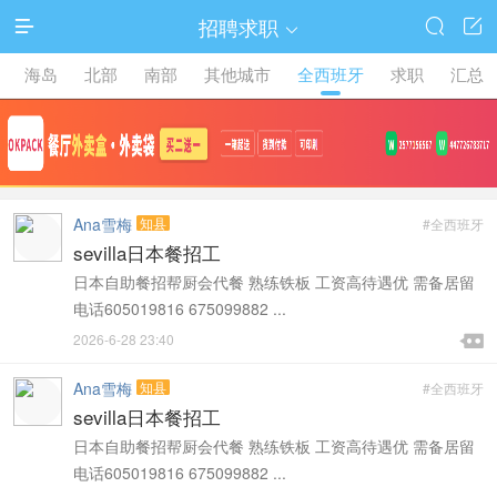
招聘求职




海岛
北部
南部
其他城市
全西班牙
求职
汇总
Ana雪梅
知县
#全西班牙
sevilla日本餐招工
日本自助餐招帮厨会代餐 熟练铁板 工资高待遇优 需备居留
电话605019816 675099882 ...

2026-6-28 23:40

Ana雪梅
知县
#全西班牙
sevilla日本餐招工
日本自助餐招帮厨会代餐 熟练铁板 工资高待遇优 需备居留
电话605019816 675099882 ...