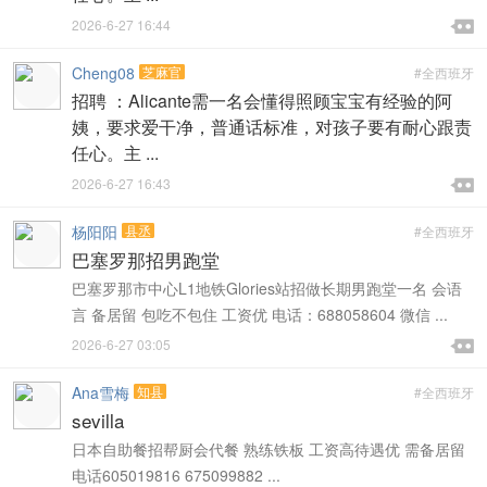

2026-6-27 16:44

Cheng08
芝麻官
#全西班牙
招聘 ：Alicante需一名会懂得照顾宝宝有经验的阿
姨，要求爱干净，普通话标准，对孩子要有耐心跟责
任心。主 ...

2026-6-27 16:43

杨阳阳
县丞
#全西班牙
巴塞罗那招男跑堂
巴塞罗那市中心L1地铁Glories站招做长期男跑堂一名 会语
言 备居留 包吃不包住 工资优 电话：688058604 微信 ...

2026-6-27 03:05

Ana雪梅
知县
#全西班牙
sevilla
日本自助餐招帮厨会代餐 熟练铁板 工资高待遇优 需备居留
电话605019816 675099882 ...