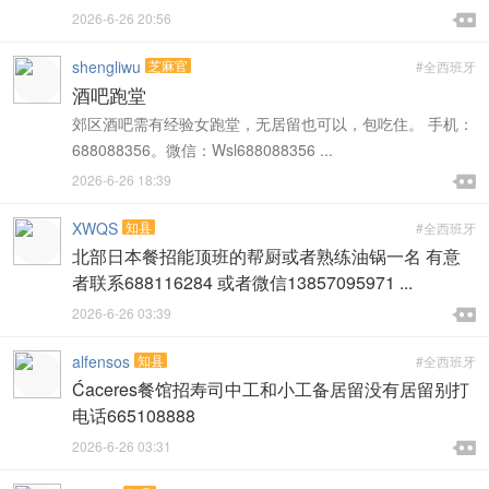

2026-6-26 20:56

shengliwu
芝麻官
#全西班牙
酒吧跑堂
郊区酒吧需有经验女跑堂，无居留也可以，包吃住。 手机：
688088356。微信：Wsl688088356 ...

2026-6-26 18:39

XWQS
知县
#全西班牙
北部日本餐招能顶班的帮厨或者熟练油锅一名 有意
者联系688116284 或者微信13857095971 ...

2026-6-26 03:39

alfensos
知县
#全西班牙
Ćaceres餐馆招寿司中工和小工备居留没有居留别打
电话665108888

2026-6-26 03:31
