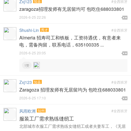
Zxj123
知县
#全西班牙
zaragoza招理发师有无居留均可 包吃住688033801

2026-6-25 22:26

Shushi-Lin
秀才
#全西班牙
Almeria 招寿司工和铁板，工资待遇优，有意者来
电，需备拘留，联系电话，635100335 ...

2026-6-25 20:05

1赞
Zxj123
知县
#全西班牙
Zaragoza 招理发师有无居留均为 包吃住688033801

2026-6-25 17:10

风雨欧洲
知州
#全西班牙
服装工厂需求熟练缝纫工
北部城市衣服工厂需求熟练女缝纫工或者夫妻车工，《无居