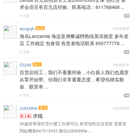
求会语言有百元店经验。联系电话：611768468 ...

4 天前

wzsgcjh
知县
#全西班牙
海岛Lanzarote 海边亚洲餐诚聘熟练英语跑堂 多年老
店 工作稳定 包食宿 有意者电话联系 655777776 ...

4 天前

53246
举人
#全西班牙
百货店招工，我们不看重经验，小白新人我们也愿意
从零开始带。但我们非常看重态度，希望你踏实勤
奋、眼里有 ...

4 天前

zz8458tw
秀才
#全西班牙
求職
新人帖
26歲肯學肯吃苦什麼工作都可以 希望包吃住沒居留 需要老
闆給機會647613543 微信zz8458tttw ...