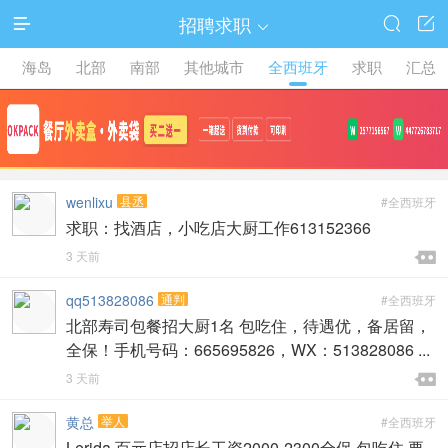
招聘求职




海岛
北部
南部
其他城市
全西班牙
求职
汇总
wenlixu
县丞
#全西班牙
求职：找酒店，小吃店大厨工作613152366

3 天前

qq513828086
通判
#全西班牙
北部寿司包餐招大厨1名 包吃住，待遇优，备居留，
全保！手机号码：665695826，WX：513828086 ...

3 天前

黄总
举人
#全西班牙
Lerida 百元店招店长工资2000-2300全保 包吃住 要