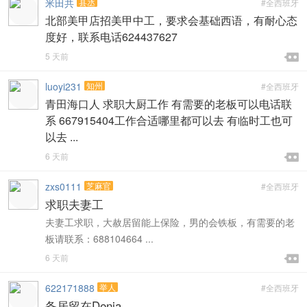
米田共
县丞
#全西班牙
北部美甲店招美甲中工，要求会基础西语，有耐心态
度好，联系电话624437627

5 天前

luoyi231
知州
#全西班牙
青田海口人 求职大厨工作 有需要的老板可以电话联
系 667915404工作合适哪里都可以去 有临时工也可
以去 ...

6 天前

zxs0111
芝麻官
#全西班牙
求职夫妻工
夫妻工求职，大赦居留能上保险，男的会铁板，有需要的老
板请联系：688104664 ...

6 天前

622171888
举人
#全西班牙
备居留在Denia