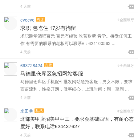

4 天前

eveeve
秀才
#全西班牙
求职 包吃住 17岁有拘留
求职跑堂酒吧百元 百元有经验 吃苦耐劳 肯学。接受任何工
作 有需要的联系的老板可以联系v：624100563 ...

4 天前

693728424
县丞
#全西班牙
马德里仓库区急招网站客服
马德里仓库区手机配件批发网站急招客服，男女不限，要求
西语流利，性格开朗，做事细心，上班时间：周一至周 ...

4 天前

米田共
县丞
#全西班牙
北部美甲店招美甲中工，要求会基础西语，有耐心态
度好，联系电话624437627

4 天前
