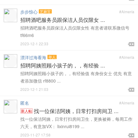
步步惊心
芝麻官
#Almería
招聘酒吧服务员跟保洁人员仅限女 ...
招聘酒吧服务员跟保洁人员仅限女性 有意者请联系微信号
tf66m6

2023-12-1 22:33

漂洋过海看海
举人
#Almería
招聘阿姨照顾小孩子的，，有经验 ...
招聘阿姨照顾小孩子的，，有经验值 有身份女士 优先 有意
者添加微信 rf8800 ...

2023-12-1 21:03

匿名
#Almería
找一位保洁阿姨，日常打扫房间卫 ...
新人帖
找一位保洁阿姨，日常打扫房间卫生，更换被褥，每周工作
六天，有意加VX： lixinrui8199 ...

2023-11-27 17:58
