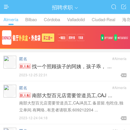
招聘求职




Almería
Bilbao
Córdoba
Valladolid
Ciudad-Real
海
匿名
#Almería
找一个照顾孩子的阿姨，孩子乖， ...
新人帖

2023-12-25 22:31

匿名
#Almería
南部大型百元店需要管道员工,CAJ ...
新人帖
南部大型百元店需要管道员工,CAJA员工.备居留.包吃住,独
立单间.有网络..有意者请联系:609212204 ...

2023-12-24 04:18
