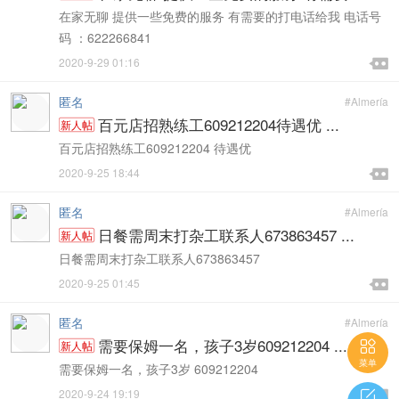
在家无聊 提供一些免费的服务 有需要的打电话给我 电话号
码 ：622266841

2020-9-29 01:16

匿名
#Almería
百元店招熟练工609212204待遇优 ...
新人帖
百元店招熟练工609212204 待遇优

2020-9-25 18:44

匿名
#Almería
日餐需周末打杂工联系人673863457 ...
新人帖
日餐需周末打杂工联系人673863457

2020-9-25 01:45

匿名
#Almería
需要保姆一名，孩子3岁609212204 ...

新人帖
菜单
需要保姆一名，孩子3岁 609212204

2020-9-24 19:19

