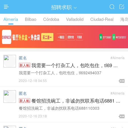
招聘求职




Almería
Bilbao
Córdoba
Valladolid
Ciudad-Real
海
匿名
#Almería
我需要一个打杂工人，包吃包住，tl69 ...
新人帖
我需要一个打杂工人，包吃包住，tl692494037

2020-12-18 04:55

匿名
#Almería
餐馆招洗碗工，非诚勿扰联系电话6881 ...
新人帖
餐馆招洗碗工，非诚勿扰联系电话688110303

2020-12-16 23:18
