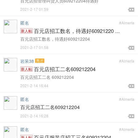
百元店招管理叫货人员609212204待遇好

2021-2-17 01:59

匿名
#Almería
百元店招工数名，待遇好60921220 ...
新人帖
百元店招工数名，待遇好609212204

2021-2-17 01:58

岩呆38
秀才
#Almería
百元店招工二名609212204
新人帖
百元店招工二名 609212204

2021-2-14 16:44

匿名
#Almería
百元店招工二名609212204

2021-2-14 16:28

匿名
#Almería
百元店服装店招工三名609212204 ...
新人帖