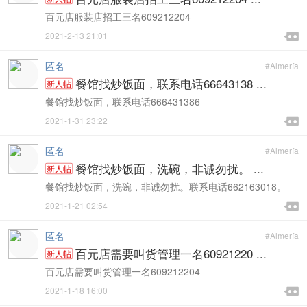
百元店服装店招工三名609212204

2021-2-13 21:01

匿名
#Almería
餐馆找炒饭面，联系电话66643138 ...
新人帖
餐馆找炒饭面，联系电话666431386

2021-1-31 23:22

匿名
#Almería
餐馆找炒饭面，洗碗，非诚勿扰。 ...
新人帖
餐馆找炒饭面，洗碗，非诚勿扰。联系电话662163018。

2021-1-21 02:54

匿名
#Almería
百元店需要叫货管理一名60921220 ...
新人帖
百元店需要叫货管理一名609212204

2021-1-18 16:00
