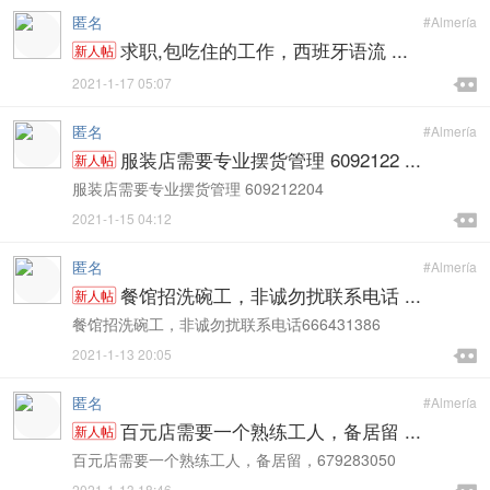
匿名
#Almería
求职,包吃住的工作，西班牙语流 ...
新人帖

2021-1-17 05:07

匿名
#Almería
服装店需要专业摆货管理 6092122 ...
新人帖
服装店需要专业摆货管理 609212204

2021-1-15 04:12

匿名
#Almería
餐馆招洗碗工，非诚勿扰联系电话 ...
新人帖
餐馆招洗碗工，非诚勿扰联系电话666431386

2021-1-13 20:05

匿名
#Almería
百元店需要一个熟练工人，备居留 ...
新人帖
百元店需要一个熟练工人，备居留，679283050
2021-1-13 18:46