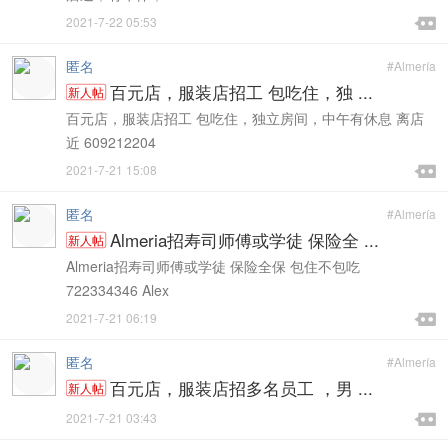

2021-7-22 05:53

匿名
#Almería
百元店，服装店招工 包吃住，独 ...
新人帖
百元店，服装店招工 包吃住，独立房间，中午有休息 离店
近 609212204

2021-7-21 15:08

匿名
#Almería
Almeria招寿司师傅或学徒 保险全 ...
新人帖
Almeria招寿司师傅或学徒 保险全保 包住不包吃
722334346 Alex

2021-7-21 06:19

匿名
#Almería
百元店，服装店招多名员工 ，男 ...
新人帖

2021-7-21 03:43
