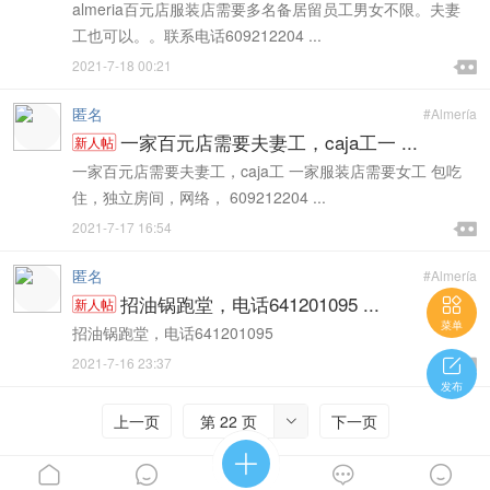
almeria百元店服装店需要多名备居留员工男女不限。夫妻
工也可以。。联系电话609212204 ...

2021-7-18 00:21

匿名
#Almería
一家百元店需要夫妻工，caja工一 ...
新人帖
一家百元店需要夫妻工，caja工 一家服装店需要女工 包吃
住，独立房间，网络， 609212204 ...

2021-7-17 16:54

匿名
#Almería
招油锅跑堂，电话641201095 ...

新人帖
菜单
招油锅跑堂，电话641201095

2021-7-16 23:37


发布
上一页
第 22 页
下一页





