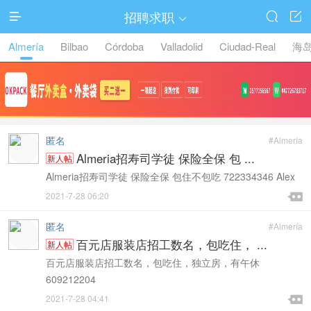
招聘求职




Almería
Bilbao
Córdoba
Valladolid
Ciudad-Real
海
匿名
#Almería
Almeria招寿司学徒 保险全保 包 ...
新人帖
Almeria招寿司学徒 保险全保 包住不包吃 722334346 Alex

2021-7-28 06:20

匿名
#Almería
百元店服装店招工数名，包吃住， ...
新人帖
百元店服装店招工数名，包吃住，独立房，有午休
609212204

2021-7-28 04:41
