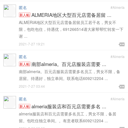
匿名
#Almería
ALMERIA地区大型百元店需备居留 ...
新人帖
ALMERIA地区大型百元店需备居留员工若干名，男女不
限，包吃包住，待遇优，691266514请大家帮帮忙转发一下
谢 ...

2021-7-27 19:21

匿名
#Almería
南部almeria。百元店服装店需要 ...
新人帖
南部almeria。百元店服装店需要多名员工，男女不限，备
居留。待遇好，独立单间。联系电话609212204 ...

2021-7-27 03:44

匿名
#Almería
almeria服装店和百元店需要多名 ...
新人帖
almeria服装店和百元店需要多名员工，男女不限，备居
留。包吃住独立单间。。有意者联系609212204 ...