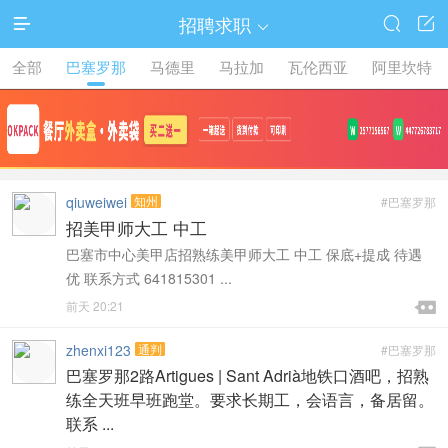
招聘求职




全部
巴塞罗那
马德里
马拉加
瓦伦西亚
阿里坎特
qiuweiwei
知州
#巴塞罗那
招美甲师大工 中工
巴塞市中心美甲店招熟练美甲师大工 中工 保底+提成 待遇
优 联系方式 641815301 ...

前天 20:21

zhenxi123
通判
#巴塞罗那
巴塞罗那2路Artigues | Sant Adrià地铁口酒吧，招熟
练全天班早班跑堂。要求长期工，会语言，备居留。
联系 ...