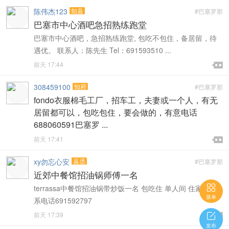
陈伟杰123
知县
#巴塞罗那
巴塞市中心酒吧急招熟练跑堂
巴塞市中心酒吧，急招熟练跑堂, 包吃不包住，备居留，待
遇优。 联系人：陈先生 Tel：691593510 ...

前天 17:44

308459100
知府
#巴塞罗那
fondo衣服棉毛工厂，招车工，夫妻或一个人，有无
居留都可以，包吃包住，要会做的，有意电话
688060591巴塞罗 ...

前天 17:41

xy勿忘心安
县丞
#巴塞罗那
近郊中餐馆招油锅师傅一名

terrassa中餐馆招油锅带炒饭一名 包吃住 单人间 住家近 联
菜单
系电话691592797

前天 17:39


发布