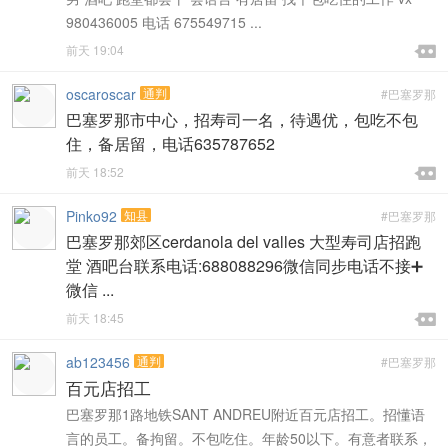
980436005 电话 675549715 ...

前天 19:04

oscaroscar
通判
#巴塞罗那
巴塞罗那市中心，招寿司一名，待遇优，包吃不包
住，备居留，电话635787652

前天 18:52

Pinko92
知县
#巴塞罗那
巴塞罗那郊区cerdanola del valles 大型寿司店招跑
堂 酒吧台联系电话:688088296微信同步电话不接➕
微信 ...

前天 18:45

ab123456
通判
#巴塞罗那
百元店招工
巴塞罗那1路地铁SANT ANDREU附近百元店招工。招懂语
言的员工。备拘留。不包吃住。年龄50以下。有意者联系，