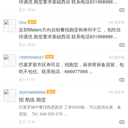
待遇优 跑堂要求基础西语 联系电话631998988 ...

前天 18:06

One
通判
#巴塞罗那
近郊Mataro方向自助餐招跑堂和寿司中工 ，包吃住
待遇优 跑堂要求基础西语 联系电话631998988 ...

前天 18:06

15959396537
知州
#巴塞罗那
巴塞罗那市区寿司店，招跑堂，厨房帮厨备居留，包
吃不包住。联系电话：666977068 ...

前天 17:51

xbyhrw666666
通判
#巴塞罗那
招 熟练 跑堂
巴塞罗纳中餐找熟悉跑堂 工资2000欧，可以提供住家，备
居留。 Tel. 648 050 078 ...

前天 17:46
