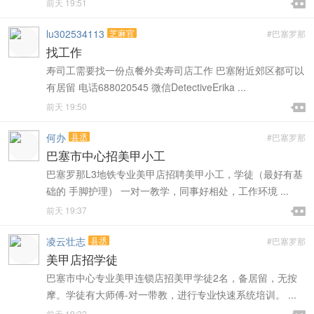

前天 19:51

lu302534113
芝麻官
#巴塞罗那
找工作
寿司工需要找一份点餐外卖寿司店工作 巴塞附近郊区都可以
有居留 电话688020545 微信DetectiveErika ...

前天 19:50

何办
县丞
#巴塞罗那
巴塞市中心招美甲小工
巴塞罗那L3地铁专业美甲店招聘美甲小工，学徒（最好有基
础的 手脚护理） 一对一教学，同事好相处，工作环境 ...

前天 19:37

凌云壮志
县丞
#巴塞罗那
美甲店招学徒
巴塞市中心专业美甲连锁店招美甲学徒2名，备居留，无按
摩。学徒有大师傅-对一带教，进行专业快速系统培训。 ...
前天 19:32