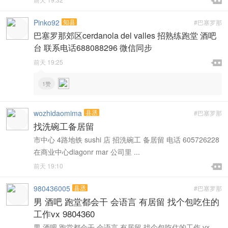


Pinko92
知县
#巴塞罗那
巴塞罗那郊区cerdanola del valles 招熟练跑堂 酒吧
台 联系电话688088296 微信同步

前天 19:25

1赞
wozhidaomima
县丞
#巴塞罗那
找洗碗工备居留
市中心 4路地铁 sushi 店 招洗碗工 备居留 电话 605726228
在商业中心diagonr mar 公司里 ...

前天 19:10

980436005
县丞
#巴塞罗那
男 酒吧 跑堂都会干 会语言 有居留 找个包吃住的
工作vx 9804360
男 酒吧 跑堂都会干 会语言 有居留 找个包吃住的工作 vx