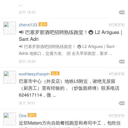
...

前天 18:43

zhenxi123
通判
#巴塞罗那
📢 巴塞罗那酒吧招聘熟练跑堂！🚇 L2 Artigues |
Sant Adri
📢 巴塞罗那酒吧招聘熟练跑堂！ 🚇 L2 Artigues | Sant
Adrià 地铁口，交通方便。 招 全天早班跑堂，要求 ...

前天 18:39

sushiwayzhaopin
知县
#巴塞罗那
巴塞市中心（外卖店）地铁L5附近，谢绝无居留
（厨房工）需有经验的，（炒饭面师傅）联系电话
624617114，微 ...

前天 18:31

One
通判
#巴塞罗那
近郊Mataro方向自助餐招跑堂和寿司中工 ，包吃住