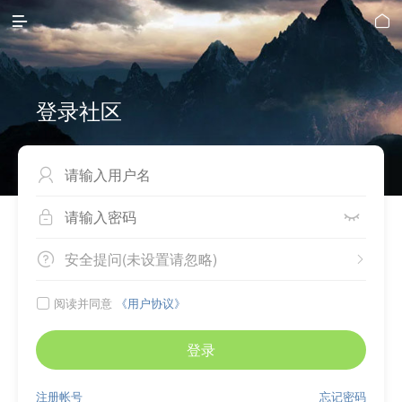


登录社区



安全提问(未设置请忽略)


阅读并同意
《用户协议》

登录
注册帐号
忘记密码