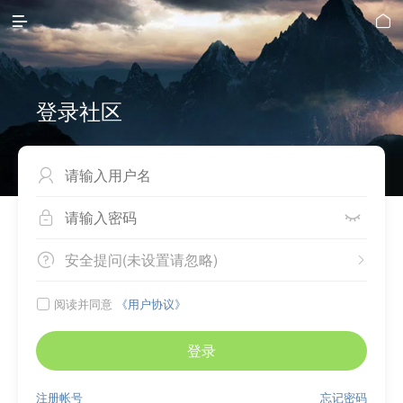


登录社区



安全提问(未设置请忽略)


阅读并同意
《用户协议》

登录
注册帐号
忘记密码