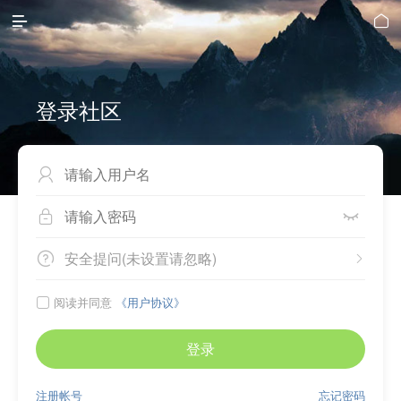


登录社区



安全提问(未设置请忽略)


阅读并同意
《用户协议》

登录
注册帐号
忘记密码