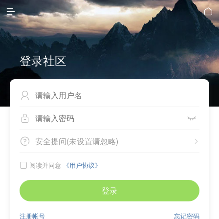


登录社区



安全提问(未设置请忽略)


阅读并同意
《用户协议》

登录
注册帐号
忘记密码