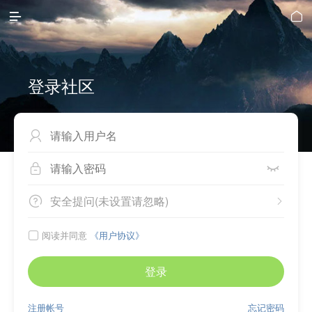


登录社区



安全提问(未设置请忽略)


阅读并同意
《用户协议》

登录
注册帐号
忘记密码