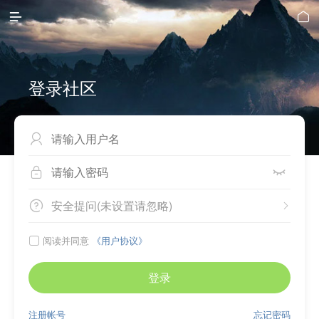


登录社区



安全提问(未设置请忽略)


阅读并同意
《用户协议》

登录
注册帐号
忘记密码